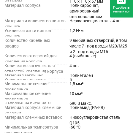
Размеры
110 х 110 х 67 мм
Материал корпуса
Поликарбонат,
Подобрать
армированный
теплый пол
стекловолокном
Материал и количество винтов
Нержавеющая сталь, 4 шт.
крышки
Усилие затяжки винтов
1,2 Н•м
крышки
Количество кабельных
9 выбивных отверстий, в том
вводов
числе 7 - под вводы М20/М25
и 2 - под вводы М16
Количество отверстий для
4 (выбивные)
крепления корпуса
Количество заглушек для
4 шт.
отверстий крепления корпуса
Материал заглушек
Полиэтилен
Количество полюсов
5
Минимальное сечение
1,5 мм²
проводника
Максимальное сечение
10 мм²
проводника
Напряжение питания, В
690 В макс.
Материал корпуса клеммной
Полиамид (PA-FR)
колодки
Материал клеммных вставок
Низкоуглеродистая сталь
Q195
Минимальная температура
-60 °C
эксплуатации