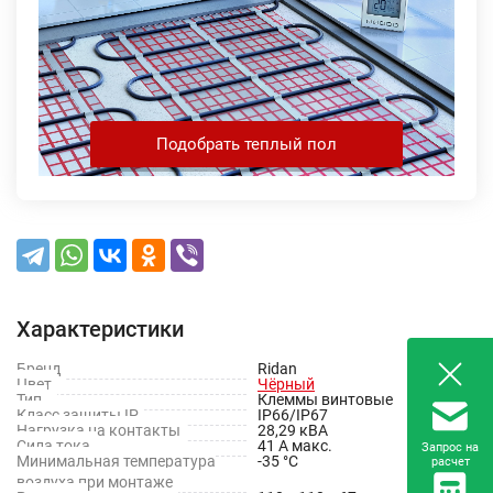
Подобрать теплый пол
Характеристики
Бренд
Ridan
Цвет
Чёрный
Тип
Клеммы винтовые
Класс защиты IP
IP66/IP67
Нагрузка на контакты
28,29 кВА
Сила тока
41 А макс.
Запрос на
Минимальная температура
-35 °C
расчет
воздуха при монтаже