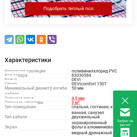
Подобрать теплый пол
Характеристики
Наружная изоляция
поливинилхлорид PVC
Код товара
83030584
Бренд
DEVI
Серия
DEVIcomfort 150T
Минимальный диаметр изгиба
50 мм
кабеля
Толщина мата
4,5 мм
Площадь обогрева
9 м²
Тип помещения
спальня, гостиная, кухня,
ванная, санузел
Тип кабеля
двухжильный
Запрос на
экранированный
расчет
Экран
фольга алюминиевая +
медный дренажный провод