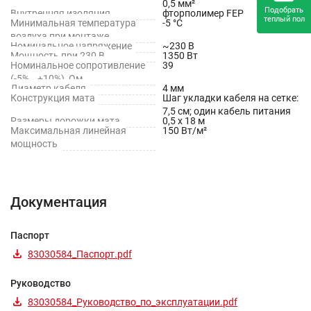
0,5 мм²
Подобрать
Внутренняя изоляция
фторполимер FEP
теплый пол
Минимальная температура
-5 °С
воздуха при монтаже
Номинальное напряжение
~230 В
Мощность при 230 В
1350 Вт
Номинальное сопротивление
39
(-5%...+10%), Ом
Диаметр кабеля
4 мм
Конструкция мата
Шаг укладки кабеля на сетке:
7,5 см; один кабель питания
Размеры дорожки мата
0,5 х 18 м
Максимальная линейная
150 Вт/м²
мощность
Документация
Паспорт
83030584_Паспорт.pdf
Руководство
83030584_Руководство_по_эксплуатации.pdf