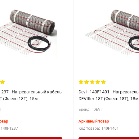
F1237 - Нагревательный кабель
Devi - 140F1401 - Нагревател
8T (Флекс-18Т), 15м
DEVIflex 18T (Флекс-18Т), 18м
I
Бренд:
DEVI
овар
Архивный товар
140F1237
Код товара:
140F1401