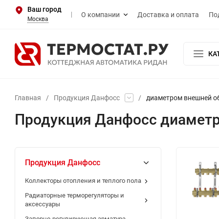
Ваш город
О компании
Доставка и оплата
По
Москва
КА
Главная
/
Продукция Данфосс
/
диаметром внешней о
Продукция Данфосс диаметр
Продукция Данфосс
Коллекторы отопления и теплого пола
Радиаторные терморегуляторы и
аксессуары
Запорно-регулирующая арматура