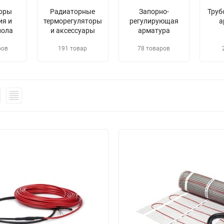
оры
Радиаторные
Запорно-
Труб
ия и
терморегуляторы
регулирующая
а
пола
и аксессуары
арматура
ров
191 товар
78 товаров