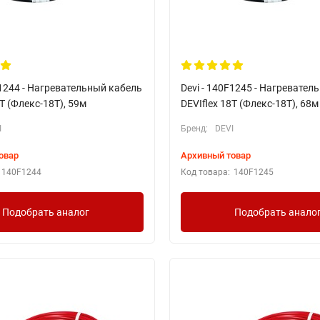
F1244 - Нагревательный кабель
Devi - 140F1245 - Нагревател
8T (Флекс-18Т), 59м
DEVIflex 18T (Флекс-18Т), 68м
I
Бренд:
DEVI
овар
Архивный товар
140F1244
Код товара:
140F1245
Подобрать аналог
Подобрать анало