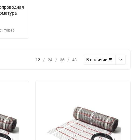
опроводная
рматура
21 товар
В наличии
12
/
24
/
36
/
48