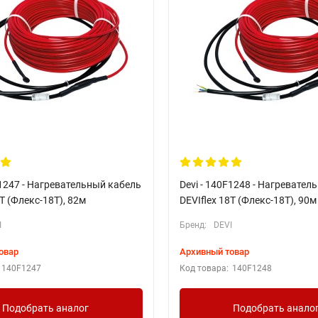
F1247 - Нагревательный кабель
Devi - 140F1248 - Нагревател
8T (Флекс-18Т), 82м
DEVIflex 18T (Флекс-18Т), 90м
I
Бренд:
DEVI
овар
Архивный товар
140F1247
Код товара:
140F1248
Подобрать аналог
Подобрать анало