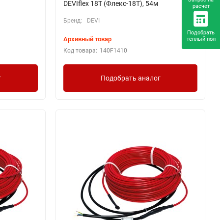
DEVIflex 18T (Флекс-18Т), 54м
расчет
Бренд:
DEVI
Подобрать
Архивный товар
теплый пол
Код товара:
140F1410
г
Подобрать аналог