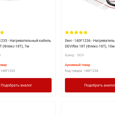
F1235 - Нагревательный кабель
Devi - 140F1236 - Нагревател
8T (Флекс-18Т), 7м
DEVIflex 18T (Флекс-18Т), 10м
I
Бренд:
DEVI
овар
Архивный товар
140F1235
Код товара:
140F1236
Подобрать аналог
Подобрать анало