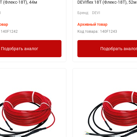
8T (Флекс-18Т), 44м
DEVIflex 18T (Флекс-18Т), 52м
I
Бренд:
DEVI
овар
Архивный товар
140F1242
Код товара:
140F1243
Подобрать аналог
Подобрать анало