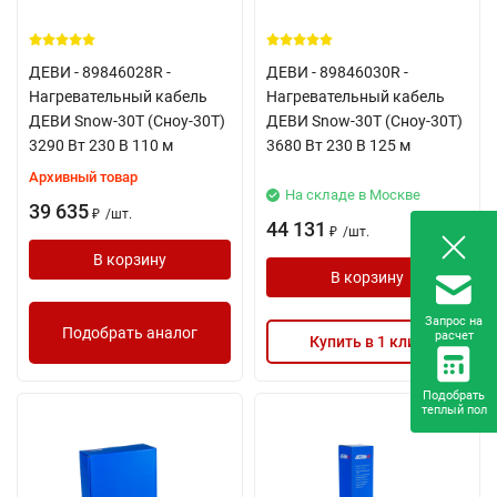
ДЕВИ - 89846028R -
ДЕВИ - 89846030R -
Нагревательный кабель
Нагревательный кабель
ДЕВИ Snow-30T (Сноу-30Т)
ДЕВИ Snow-30T (Сноу-30Т)
3290 Вт 230 В 110 м
3680 Вт 230 В 125 м
Архивный товар
На складе в Москве
39 635
/
шт.
₽
44 131
/
шт.
₽
В корзину
В корзину
Запрос на
Подобрать аналог
расчет
Купить в 1 клик
Подобрать
теплый пол