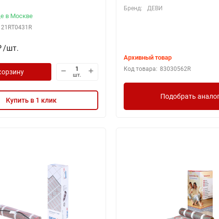
Бренд:
ДЕВИ
е в Москве
21RT0431R
/
шт.
₽
Архивный товар
Код товара:
83030562R
корзину
шт.
Подобрать анало
Купить в 1 клик