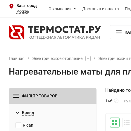
Ваш город
О компании
Доставка и оплата
По
Москва
КА
Главная
/
Электрическое отопление
/
Электрический т
Нагревательные маты для пл
Найдено то
ФИЛЬТР ТОВАРОВ
очи
1 м²
Бренд
Ridan