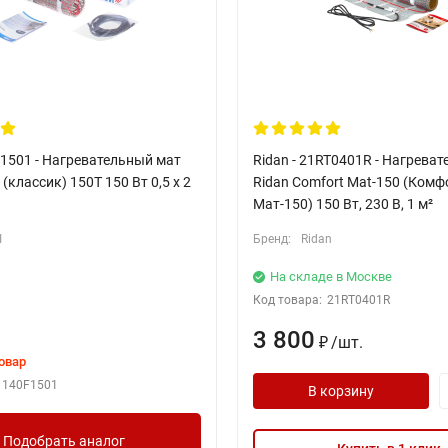
F1501 - Нагревательный мат
Ridan - 21RT0401R - Нагрева
 (классик) 150T 150 Вт 0,5 x 2
Ridan Comfort Mat-150 (Комф
Мат-150) 150 Вт, 230 В, 1 м²
I
Бренд:
Ridan
На складе в Москве
Код товара:
21RT0401R
3 800
/
шт.
₽
овар
140F1501
В корзину
Подобрать аналог