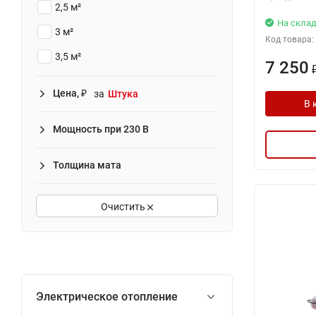
2,5 м²
На склад
3 м²
Код товара:
3,5 м²
7 250
4 м²
Цена, ₽
за
Штука
В 
5 м²
Мощность при 230 В
6 м²
7 м²
Толщина мата
8 м²
9 м²
Очистить
10 м²
12 м²
Электрическое отопление