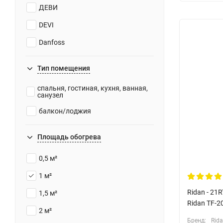
ДЕВИ
DEVI
Danfoss
Тип помещения
спальня, гостиная, кухня, ванная,
санузел
балкон/лоджия
Площадь обогрева
0,5 м²
1 м²
Ridan - 21
1,5 м²
Ridan TF-20
2 м²
Бренд:
Rid