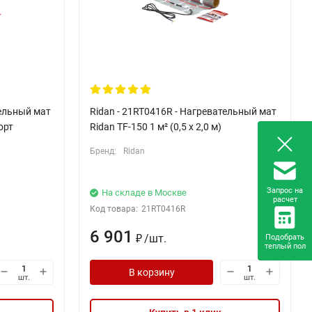
тельный мат
Ridan - 21RT0416R - Нагревательный мат
орт
Ridan TF-150 1 м² (0,5 х 2,0 м)
Бренд:
Ridan
Запрос на
На складе в Москве
расчет
Код товара:
21RT0416R
6 901
/
шт.
Подобрать
₽
теплый пол
В корзину
шт.
шт.