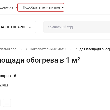
ддержка
Подобрать теплый пол
ТАЛОГ ТОВАРОВ
еплый пол
/
Нагревательные маты
/
для площади обогр
ощади обогрева в 1 м²
варов - 6
стить