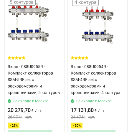
Ridan - 088U0955R -
Ridan - 088U0954R -
Комплект коллекторов
Комплект коллекторов
SSM-5RF set с
SSM-4RF set с
расходомерами и
расходомерами и
кронштейнами, 5 контуров
кронштейнами, 4 контура
На складе в Москве
На складе в Москве
20 279,70
17 131,80
/
шт.
/
шт.
₽
₽
28 971
24 474
/
шт.
/
шт.
₽
₽
- 29%
- 30%