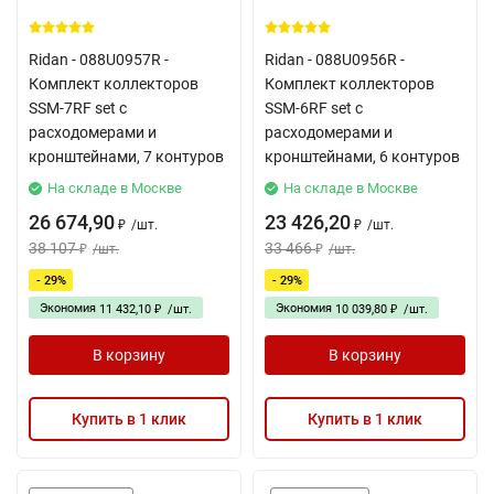
Ridan - 088U0957R -
Ridan - 088U0956R -
Комплект коллекторов
Комплект коллекторов
SSM-7RF set с
SSM-6RF set с
расходомерами и
расходомерами и
кронштейнами, 7 контуров
кронштейнами, 6 контуров
На складе в Москве
На складе в Москве
26 674,90
23 426,20
/
шт.
/
шт.
₽
₽
38 107
33 466
/
шт.
/
шт.
₽
₽
- 29%
- 29%
Экономия
Экономия
11 432,10
/
шт.
10 039,80
/
шт.
₽
₽
В корзину
В корзину
Купить в 1 клик
Купить в 1 клик