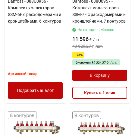
Danfoss - 088U0956 -
Danfoss - 088U0957 -
Комплект коллекторов
Комплект коллекторов
SSM-6F с расходомерами и
SSM-7F с расходомерами и
кронштейнами, 6 контуров
кронштейнами, 7 контуров
На складе в Москве
11 596
/
шт.
₽
43 820,27
/
шт.
₽
- 73%
Экономия
32 224,27
/
шт.
₽
Архивный товар
В корзину
Подобрать аналог
Купить в 1 клик