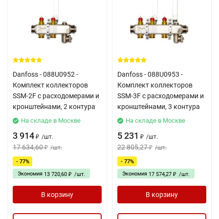
Danfoss - 088U0952 -
Danfoss - 088U0953 -
Комплект коллекторов
Комплект коллекторов
SSM-2F с расходомерами и
SSM-3F с расходомерами и
кронштейнами, 2 контура
кронштейнами, 3 контура
На складе в Москве
На складе в Москве
3 914
5 231
/
шт.
/
шт.
₽
₽
17 634,60
22 805,27
/
шт.
/
шт.
₽
₽
- 77%
- 77%
Экономия
Экономия
13 720,60
/
шт.
17 574,27
/
шт.
₽
₽
В корзину
В корзину