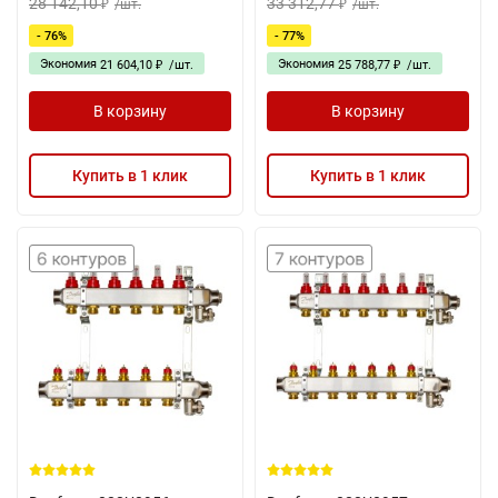
28 142,10
33 312,77
/
шт.
/
шт.
₽
₽
- 76%
- 77%
Экономия
Экономия
21 604,10
/
шт.
25 788,77
/
шт.
₽
₽
В корзину
В корзину
Купить в 1 клик
Купить в 1 клик