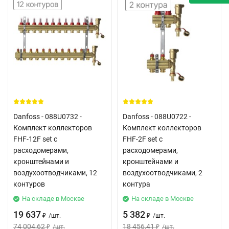
Danfoss - 088U0732 -
Danfoss - 088U0722 -
Комплект коллекторов
Комплект коллекторов
FHF-12F set с
FHF-2F set с
расходомерами,
расходомерами,
кронштейнами и
кронштейнами и
воздухоотводчиками, 12
воздухоотводчиками, 2
контуров
контура
На складе в Москве
На складе в Москве
19 637
5 382
/
шт.
/
шт.
₽
₽
74 004,62
18 456,41
/
шт.
/
шт.
₽
₽