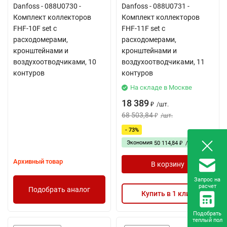
Danfoss - 088U0730 -
Danfoss - 088U0731 -
Комплект коллекторов
Комплект коллекторов
FHF-10F set с
FHF-11F set с
расходомерами,
расходомерами,
кронштейнами и
кронштейнами и
воздухоотводчиками, 10
воздухоотводчиками, 11
контуров
контуров
На складе в Москве
18 389
/
шт.
₽
68 503,84
/
шт.
₽
- 73%
Экономия
50 114,84
/
шт.
₽
Архивный товар
В корзину
Запрос на
расчет
Подобрать аналог
Купить в 1 клик
Подобрать
теплый пол