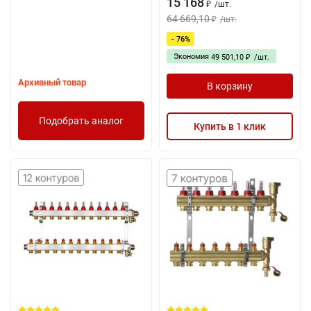
15 168
/
шт.
₽
64 669,10
/
шт.
₽
- 76%
Экономия
49 501,10
/
шт.
₽
Архивный товар
В корзину
Подобрать аналог
Купить в 1 клик