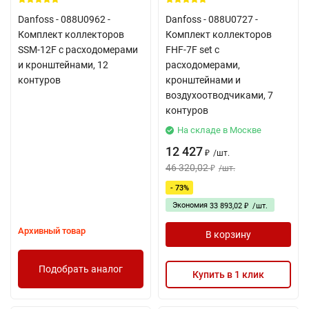
Danfoss - 088U0962 -
Danfoss - 088U0727 -
Комплект коллекторов
Комплект коллекторов
SSM-12F с расходомерами
FHF-7F set с
и кронштейнами, 12
расходомерами,
контуров
кронштейнами и
воздухоотводчиками, 7
контуров
На складе в Москве
12 427
/
шт.
₽
46 320,02
/
шт.
₽
- 73%
Экономия
33 893,02
/
шт.
₽
Архивный товар
В корзину
Подобрать аналог
Купить в 1 клик