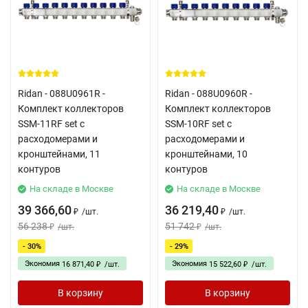
Ridan - 088U0961R -
Ridan - 088U0960R -
Комплект коллекторов
Комплект коллекторов
SSM-11RF set с
SSM-10RF set с
расходомерами и
расходомерами и
кронштейнами, 11
кронштейнами, 10
контуров
контуров
На складе в Москве
На складе в Москве
39 366,60
36 219,40
/
шт.
/
шт.
₽
₽
56 238
51 742
/
шт.
/
шт.
₽
₽
- 30%
- 29%
Экономия
Экономия
16 871,40
/
шт.
15 522,60
/
шт.
₽
₽
В корзину
В корзину