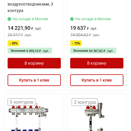
воздухоотводчиками, 3
контура
На складе в Москве
На складе в Москве
14 221,90
19 637
/
шт.
/
шт.
₽
₽
20 317
74 004,62
/
шт.
/
шт.
₽
₽
- 30%
- 73%
Экономия
Экономия
6 095,10
/
шт.
54 367,62
/
шт.
₽
₽
В корзину
В корзину
Купить в 1 клик
Купить в 1 клик