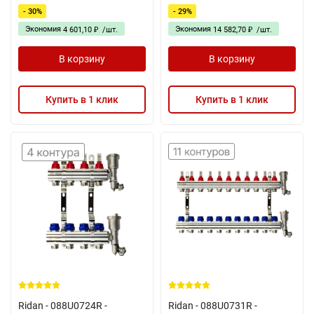
- 30%
- 29%
Экономия
Экономия
4 601,10
/
шт.
14 582,70
/
шт.
₽
₽
В корзину
В корзину
Купить в 1 клик
Купить в 1 клик
Ridan - 088U0724R -
Ridan - 088U0731R -