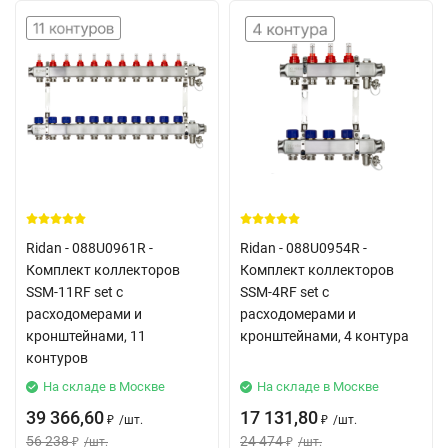
Ridan - 088U0961R -
Ridan - 088U0954R -
Комплект коллекторов
Комплект коллекторов
SSM-11RF set с
SSM-4RF set с
расходомерами и
расходомерами и
кронштейнами, 11
кронштейнами, 4 контура
контуров
На складе в Москве
На складе в Москве
39 366,60
17 131,80
/
шт.
/
шт.
₽
₽
56 238
24 474
/
шт.
/
шт.
₽
₽