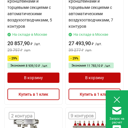
кронштейнами и
кронштейнами и
торцевыми секциями с
торцевыми секциями с
автоматическими
автоматическими
воздухоотводчиками, 5
воздухоотводчиками, 7
контуров
контуров
На складе в Москве
На складе в Москве
20 857,90
27 493,90
/
шт.
/
шт.
₽
₽
29 797
39 277
/
шт.
/
шт.
₽
₽
- 29%
- 29%
Экономия
Экономия
8 939,10
/
шт.
11 783,10
/
шт.
₽
₽
В корзину
В корзину
Купить в 1 клик
Купить в 1 клик
Запрос на
расчет