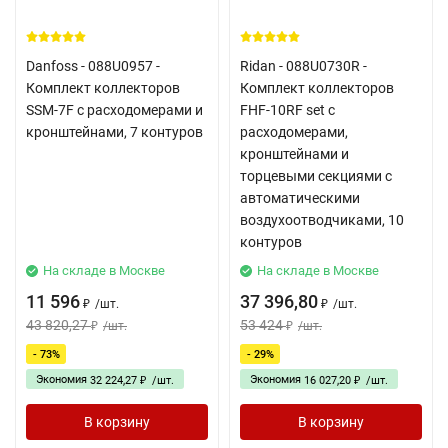
Danfoss - 088U0957 -
Ridan - 088U0730R -
Комплект коллекторов
Комплект коллекторов
SSM-7F с расходомерами и
FHF-10RF set с
кронштейнами, 7 контуров
расходомерами,
кронштейнами и
торцевыми секциями с
автоматическими
воздухоотводчиками, 10
контуров
На складе в Москве
На складе в Москве
11 596
37 396,80
/
шт.
/
шт.
₽
₽
43 820,27
53 424
/
шт.
/
шт.
₽
₽
- 73%
- 29%
Экономия
Экономия
32 224,27
/
шт.
16 027,20
/
шт.
₽
₽
В корзину
В корзину