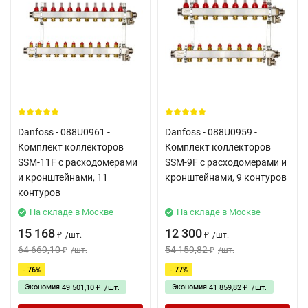
Danfoss - 088U0961 -
Danfoss - 088U0959 -
Комплект коллекторов
Комплект коллекторов
SSM-11F с расходомерами
SSM-9F с расходомерами и
и кронштейнами, 11
кронштейнами, 9 контуров
контуров
На складе в Москве
На складе в Москве
15 168
12 300
/
шт.
/
шт.
₽
₽
64 669,10
54 159,82
/
шт.
/
шт.
₽
₽
- 76%
- 77%
Экономия
Экономия
49 501,10
/
шт.
41 859,82
/
шт.
₽
₽