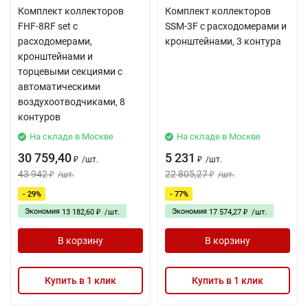
Комплект коллекторов
Комплект коллекторов
FHF-8RF set с
SSM-3F с расходомерами и
расходомерами,
кронштейнами, 3 контура
кронштейнами и
торцевыми секциями с
автоматическими
воздухоотводчиками, 8
контуров
На складе в Москве
На складе в Москве
30 759,40
5 231
/
шт.
/
шт.
₽
₽
43 942
22 805,27
/
шт.
/
шт.
₽
₽
- 29%
- 77%
Экономия
Экономия
13 182,60
/
шт.
17 574,27
/
шт.
₽
₽
В корзину
В корзину
Купить в 1 клик
Купить в 1 клик