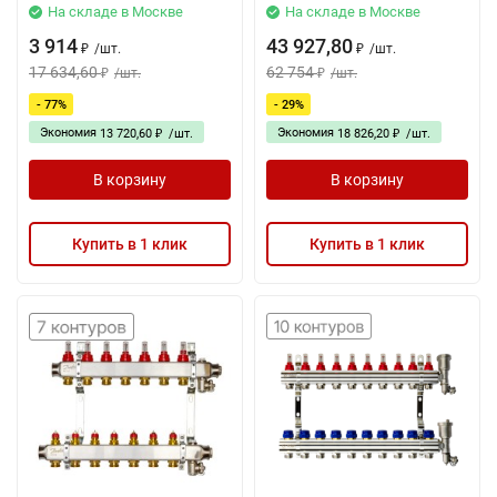
На складе в Москве
На складе в Москве
3 914
43 927,80
/
шт.
/
шт.
₽
₽
17 634,60
62 754
/
шт.
/
шт.
₽
₽
- 77%
- 29%
Экономия
Экономия
13 720,60
/
шт.
18 826,20
/
шт.
₽
₽
В корзину
В корзину
Купить в 1 клик
Купить в 1 клик