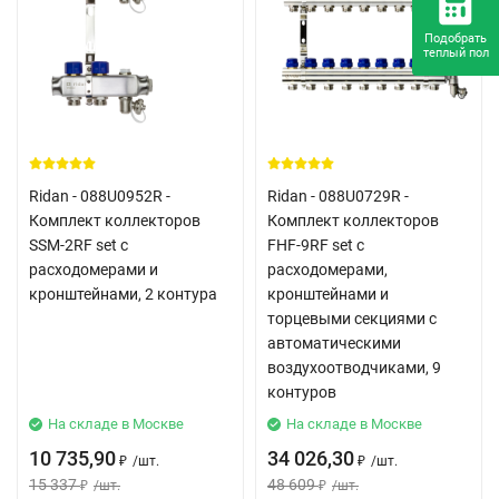
Подобрать
теплый пол
Ridan - 088U0952R -
Ridan - 088U0729R -
Комплект коллекторов
Комплект коллекторов
SSM-2RF set с
FHF-9RF set с
расходомерами и
расходомерами,
кронштейнами, 2 контура
кронштейнами и
торцевыми секциями с
автоматическими
воздухоотводчиками, 9
контуров
На складе в Москве
На складе в Москве
10 735,90
34 026,30
/
шт.
/
шт.
₽
₽
15 337
48 609
/
шт.
/
шт.
₽
₽