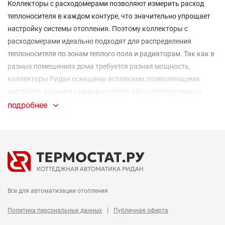
Коллекторы с расходомерами позволяют измерить расход
теплоносителя в каждом контуре, что значительно упрощает
настройку системы отопления. Поэтому коллекторы с
расходомерами идеально подходят для распределения
теплоносителя по зонам теплого пола и радиаторам. Так как в
разных помещениях дома требуется разная мощность,
коллекторы Ридан оснащены вставками, позволяющими
настроить расход в каждом контуре. На коллектор можно
установить электроприводы, что позволит управлять
подробнее
температурой с помощью комнатных термостатов. И, конечно,
можно перекрыть каждый контур по отдельности при
обслуживании и ремонте. Коллекторы крепят на стену, а для
надежной и бесшумной работы при пуско-наладке и
эксплуатации необходимо удалять воздух из системы.
Поэтому в состав этого комплекта коллекторов с
Все для автоматизации отопления
расходомерами входят мощные крепления и два
автоматических воздухоотводчика.
|
Политика персональных данных
Публичная оферта