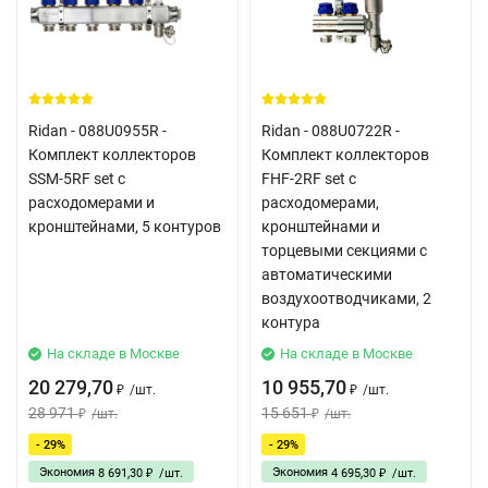
Ridan - 088U0955R -
Ridan - 088U0722R -
Комплект коллекторов
Комплект коллекторов
SSM-5RF set с
FHF-2RF set с
расходомерами и
расходомерами,
кронштейнами, 5 контуров
кронштейнами и
торцевыми секциями с
автоматическими
воздухоотводчиками, 2
контура
На складе в Москве
На складе в Москве
20 279,70
10 955,70
/
шт.
/
шт.
₽
₽
28 971
15 651
/
шт.
/
шт.
₽
₽
- 29%
- 29%
Экономия
Экономия
8 691,30
/
шт.
4 695,30
/
шт.
₽
₽