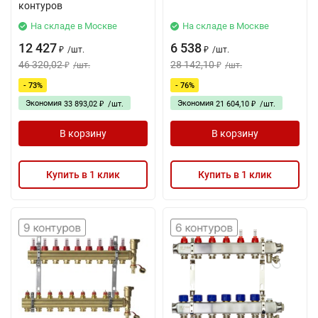
контуров
На складе в Москве
На складе в Москве
12 427
6 538
/
шт.
/
шт.
₽
₽
46 320,02
28 142,10
/
шт.
/
шт.
₽
₽
- 73%
- 76%
Экономия
Экономия
33 893,02
/
шт.
21 604,10
/
шт.
₽
₽
В корзину
В корзину
Купить в 1 клик
Купить в 1 клик