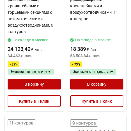
кронштейнами и
кронштейнами и
торцевыми секциями с
воздухоотводчиками, 11
автоматическими
контуров
воздухоотводчиками, 6
контуров
На складе в Москве
На складе в Москве
24 123,40
18 389
/
шт.
/
шт.
₽
₽
34 462
68 503,84
/
шт.
/
шт.
₽
₽
- 29%
- 73%
Экономия
Экономия
10 338,60
/
шт.
50 114,84
/
шт.
₽
₽
В корзину
В корзину
Купить в 1 клик
Купить в 1 клик