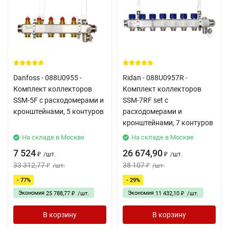
Danfoss - 088U0955 -
Ridan - 088U0957R -
Комплект коллекторов
Комплект коллекторов
SSM-5F с расходомерами и
SSM-7RF set с
кронштейнами, 5 контуров
расходомерами и
кронштейнами, 7 контуров
На складе в Москве
На складе в Москве
7 524
26 674,90
/
шт.
/
шт.
₽
₽
33 312,77
38 107
/
шт.
/
шт.
₽
₽
- 77%
- 29%
Экономия
Экономия
25 788,77
/
шт.
11 432,10
/
шт.
₽
₽
В корзину
В корзину