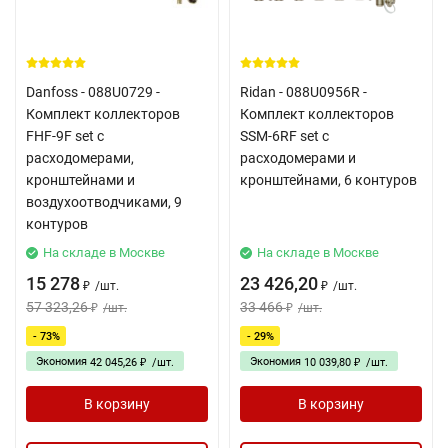
Danfoss - 088U0729 -
Ridan - 088U0956R -
Комплект коллекторов
Комплект коллекторов
FHF-9F set с
SSM-6RF set с
расходомерами,
расходомерами и
кронштейнами и
кронштейнами, 6 контуров
воздухоотводчиками, 9
контуров
На складе в Москве
На складе в Москве
15 278
23 426,20
/
шт.
/
шт.
₽
₽
57 323,26
33 466
/
шт.
/
шт.
₽
₽
- 73%
- 29%
Экономия
Экономия
42 045,26
/
шт.
10 039,80
/
шт.
₽
₽
В корзину
В корзину