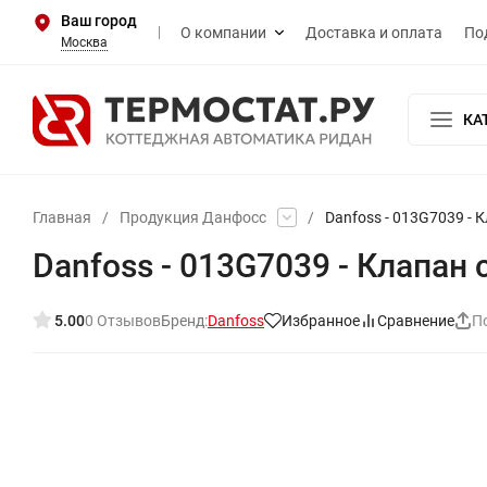
Ваш город
О компании
Доставка и оплата
По
Москва
КА
Главная
/
Продукция Данфосс
/
Danfoss - 013G7039 - 
Danfoss - 013G7039 - Клапан
5.00
0 Отзывов
Бренд:
Danfoss
Избранное
Сравнение
П