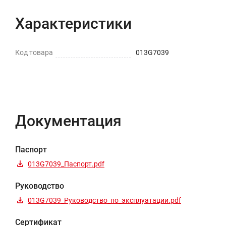
Характеристики
Код товара
013G7039
Документация
Паспорт
013G7039_Паспорт.pdf
Руководство
013G7039_Руководство_по_эксплуатации.pdf
Сертификат