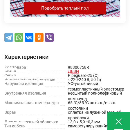
Подобрать теплый пол
Характеристики
Код товара
98300758R
Бренд
ДЕВИ
Серия
Pipeguard-25 (C)
Номинальное напряжение
~220-240 В, 50 Гц
Наружная изоляция
УФ-устойчивый
термопластичный эластомер
Внутренняя изоляция
несшитый полиолефиновый
компаунд
Максимальная температура
65 °С/85 °С во вкл./выкл.
состоянии
Экран
оплетка из луженой медной
проволоки
Диаметр внешней оболочки
13,0 х 5,9 ±0,3 мм
Тип кабеля
саморегулирующийся