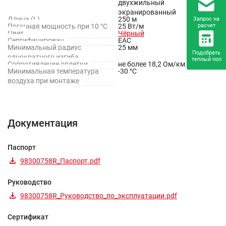
двухжильный
экранированный
Длина (L)
250 м
Запрос на
Погонная мощность при 10 °C
25 Вт/м
расчет
Цвет
Чёрный
Сертифицирован
EAC
Минимальный радиус
25 мм
Подобрать
однократного изгиба
теплый пол
Сопротивление оплетки
не более 18,2 Ом/км
Минимальная температура
-30 °С
воздуха при монтаже
Документация
Паспорт
98300758R_Паспорт.pdf
Руководство
98300758R_Руководство_по_эксплуатации.pdf
Сертификат