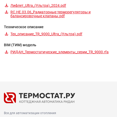
Лифлет_Ultra_(Ультра)_2024.pdf
RC.HE.03.06_Радиаторные терморегуляторы и
балансировочные клапаны.pdf
Техническое описание
Тех_описание_TR_9000_Ultra_(Ультра).pdf
BIM (ТИМ) модель
РИДАН_Термостатические_элементы_серии_TR_9000.rfa
Все для автоматизации отопления