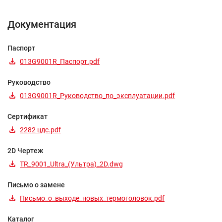
Документация
Паспорт
013G9001R_Паспорт.pdf
Руководство
013G9001R_Руководство_по_эксплуатации.pdf
Сертификат
2282 цдс.pdf
2D Чертеж
TR_9001_Ultra_(Ультра)_2D.dwg
Письмо о замене
Письмо_о_выходе_новых_термоголовок.pdf
Каталог