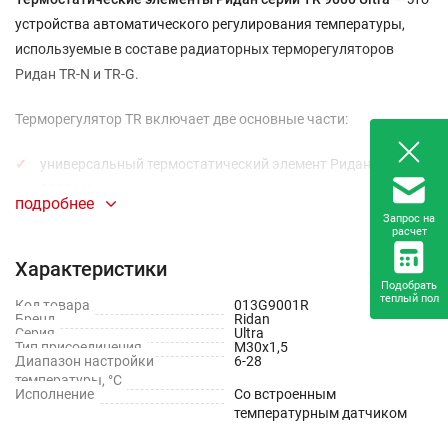
устройства автоматического регулирования температуры,
используемые в составе радиаторных терморегуляторов
Ридан TR-N и TR-G.
Терморегулятор TR включает две основные части:
универсальный термостатический элемент Ридан серии TR
9000 Ultra;
подробнее
Запрос на
регулирующий клапан с предварительной настройкой
расчет
пропускной способности:
TR-N
— для двухтрубных систем
Характеристики
отопления,
TR-G
— для однотрубных.
Подобрать
теплый пол
Код товара
013G9001R
Термостатические элементы TR 9001 Ultra
Бренд
Ridan
предназначены
Серия
Ultra
для работы с радиаторными терморегуляторами с
Тип присоединения
М30х1,5
Диапазон настройки
6-28
присоединением
М30х1,5
. Они оснащены механизмами
температуры, °С
фиксации и ограничения температуры, а также функцией
Исполнение
Со встроенным
температурным датчиком
защиты системы от замерзания.