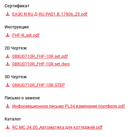
Сертификат
ЕАЭС N RU Д-RU.РА01.В.17906_25.pdf
Инструкция
FHF-R_set.pdf
2D Чертеж
088U0710R_FHF-10R set.pdf
088U0710R_FHF-10R set.dwg
3D Чертеж
088U0710R_FHF-10R.STEP
Письмо о замене
Информационное письмо PL34 изменение портфеля.pdf
Каталог
RC.MC.34.00_Автоматика для коттеджей.pdf