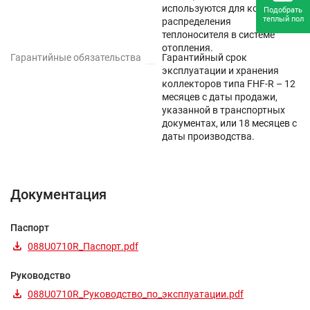
используются для контроля и
Подобрать
цельный трубопровод без соединений от
теплый пол
распределения
распределительного шкафа до отопительного прибора;
теплоносителя в системе
отопления.
возможность монтажа труб в бетонную стяжку;
Гарантийные обязательства
Гарантийный срок
эксплуатации и хранения
простая организация зональной автоматизации
коллекторов типа FHF-R – 12
месяцев с даты продажи,
отопления.
указанной в транспортных
документах, или 18 месяцев с
даты производства.
Документация
Паспорт
088U0710R_Паспорт.pdf
Руководство
088U0710R_Руководство_по_эксплуатации.pdf