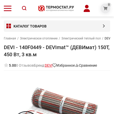
0
КАТАЛОГ ТОВАРОВ
Главная
/
Электрическое отопление
/
Электрический теплый пол
/
DEVI -
DEVI - 140F0449 - DEVImat™ (ДЕВИмат) 150T,
450 Вт, 3 кв.м
5.00
0 Отзывов
Бренд:
DEVI
Избранное
Сравнение