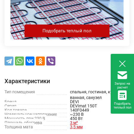
Подобрать теплый пол
Характеристики
Запрос на
расчет
Тип помещения
спальня, гостиная, кухня,
ванная, санузел
Бренд
DEVI
Подобрать
Серия
DEVImat 150T
теплый пол
Код товара
140F0449
Номинальное напряжение
~230 В
Мощность при 230 В
450 Вт
Площадь обогрева
3 м²
Толщина мата
3,5 мм