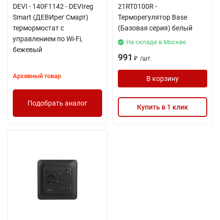
DEVI - 140F1142 - DEVIreg
21RT0100R -
Smart (ДЕВИрег Смарт)
Терморегулятор Base
термормостат с
(Базовая серия) белый
управлением по Wi-Fi,
На складе в Москве
бежевый
991
/
шт.
₽
Архивный товар
В корзину
Подобрать аналог
Купить в 1 клик