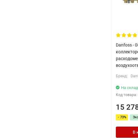
Danfoss - 
коллекторо
расходоме
воздухоот
Бренд:
Dan
На склад
Код товара:
15 27
- 73%
Эк
В 