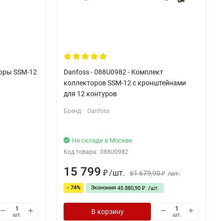
торы SSM-12
Danfoss - 088U0982 - Комплект
коллекторов SSM-12 с кронштейнами
для 12 контуров
Бренд:
Danfoss
На складе в Москве
Код товара:
088U0982
15 799
/
шт.
61 679,90
₽
/
шт.
₽
- 74%
Экономия
45 880,90
/
шт.
₽
В корзину
шт.
шт.