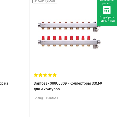
расчет
Подобрать
теплый пол
ор из
Danfoss - 088U0809 - Коллекторы SSM-9
для 9 контуров
Бренд:
Danfoss