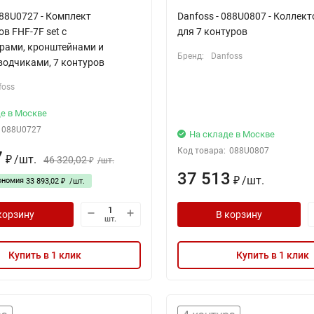
088U0727 - Комплект
Danfoss - 088U0807 - Коллек
в FHF-7F set с
для 7 контуров
рами, кронштейнами и
Бренд:
Danfoss
водчиками, 7 контуров
foss
е в Москве
088U0727
На складе в Москве
Код товара:
088U0807
7
/
шт.
46 320,02
₽
/
шт.
₽
37 513
/
шт.
ономия
₽
33 893,02
/
шт.
₽
корзину
В корзину
шт.
Купить в 1 клик
Купить в 1 клик