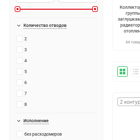
Коллекто
группы
заглушкам
радиатор
Количество отводов
отопле
2
44 това
3
4
5
6
7
8
9
Исполнение
10
без расходомеров
11