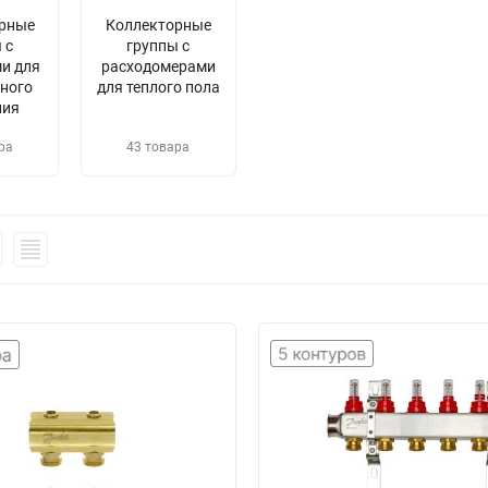
рные
Коллекторные
 с
группы с
и для
расходомерами
ного
для теплого пола
ния
ра
43 товара