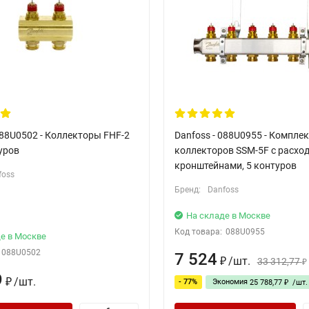
088U0502 - Коллекторы FHF-2
Danfoss - 088U0955 - Комплек
уров
коллекторов SSM-5F с расхо
кронштейнами, 5 контуров
foss
Бренд:
Danfoss
На складе в Москве
Код товара:
088U0955
е в Москве
088U0502
7 524
/
шт.
33 312,77
₽
₽
9
/
шт.
- 77%
Экономия
₽
25 788,77
/
шт.
₽