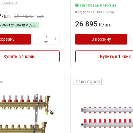
088U0954
На складе в Москве
Код товара:
088U0754
/
шт.
28 142,10
₽
/
шт.
₽
26 895
/
шт.
ономия
₽
21 604,10
/
шт.
₽
корзину
В корзину
шт.
Купить в 1 клик
Купить в 1 клик