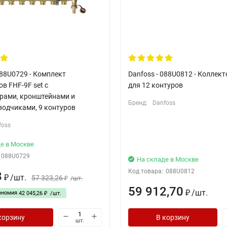
088U0729 - Комплект
Danfoss - 088U0812 - Коллек
в FHF-9F set с
для 12 контуров
рами, кронштейнами и
Бренд:
Danfoss
водчиками, 9 контуров
foss
е в Москве
088U0729
На складе в Москве
Код товара:
088U0812
8
/
шт.
57 323,26
₽
/
шт.
₽
59 912,70
/
шт.
ономия
₽
42 045,26
/
шт.
₽
корзину
В корзину
шт.