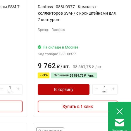
торы SSM-7
Danfoss - 088U0977 - Комплект
коллекторов SSM-7 с кронштейнами для
7 контуров
Бренд:
Danfoss
На складе в Москве
Код товара:
088U0977
9 762
/
шт.
38 661,78
₽
/
шт.
₽
- 74%
Экономия
28 899,78
/
шт.
₽
В корзину
шт.
шт.
Купить в 1 клик
Запрос на