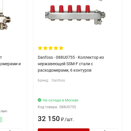
т
Danfoss - 088U0755 - Коллектор из
домерами и
нержавеющей SSM-F стали с
расходомерами, 6 контуров
Бренд:
Danfoss
На складе в Москве
Код товара:
088U0755
/
шт.
32 150
/
шт.
₽