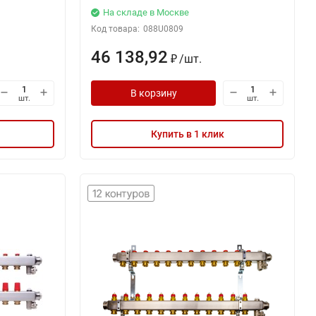
На складе в Москве
Код товара:
088U0809
46 138,92
/
шт.
₽
В корзину
шт.
шт.
Купить в 1 клик