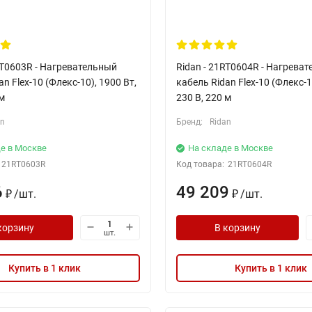
RT0603R - Нагревательный
Ridan - 21RT0604R - Нагрева
n Flex-10 (Флекс-10), 1900 Вт,
кабель Ridan Flex-10 (Флекс-1
 м
230 В, 220 м
an
Бренд:
Ridan
е в Москве
На складе в Москве
21RT0603R
Код товара:
21RT0604R
6
49 209
/
шт.
/
шт.
₽
₽
корзину
В корзину
шт.
Купить в 1 клик
Купить в 1 клик