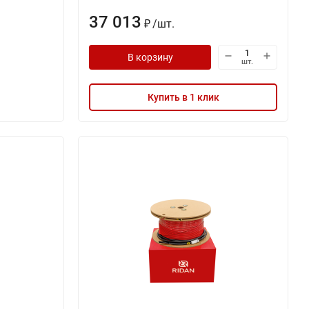
37 013
/
шт.
₽
В корзину
шт.
Купить в 1 клик