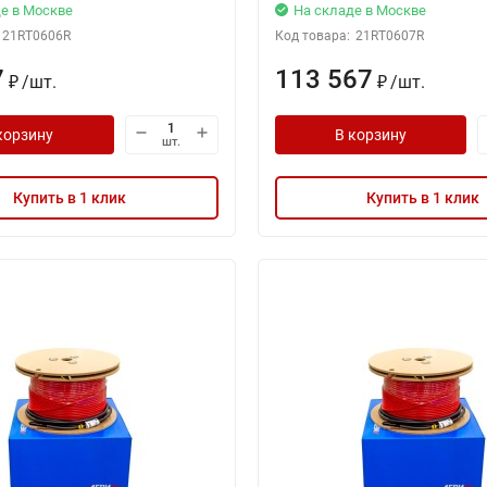
е в Москве
На складе в Москве
21RT0606R
Код товара:
21RT0607R
7
113 567
/
шт.
/
шт.
₽
₽
корзину
В корзину
шт.
Купить в 1 клик
Купить в 1 клик