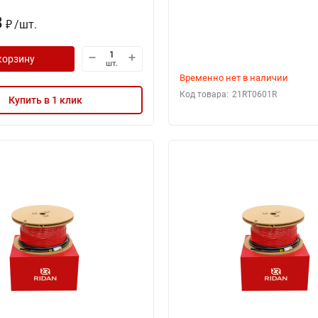
8
/
шт.
₽
корзину
шт.
Временно нет в наличии
Код товара:
21RT0601R
Купить в 1 клик