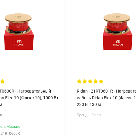
RT0600R - Нагревательный
Ridan - 21RT0601R - Нагрева
n Flex-10 (Флекс-10), 1000 Вт,
кабель Ridan Flex-10 (Флекс-1
 м
230 В, 130 м
an
Бренд:
Ridan
е в Москве
21RT0600R