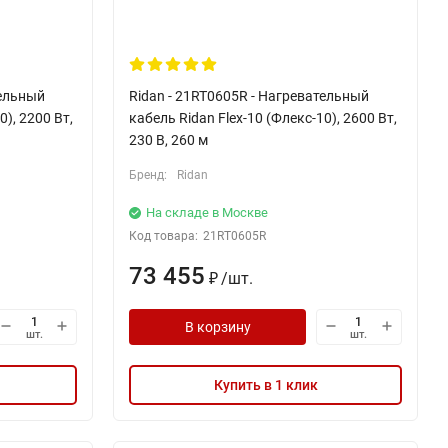
тельный
Ridan - 21RT0605R - Нагревательный
0), 2200 Вт,
кабель Ridan Flex-10 (Флекс-10), 2600 Вт,
230 В, 260 м
Бренд:
Ridan
На складе в Москве
Код товара:
21RT0605R
73 455
/
шт.
₽
В корзину
шт.
шт.
Купить в 1 клик