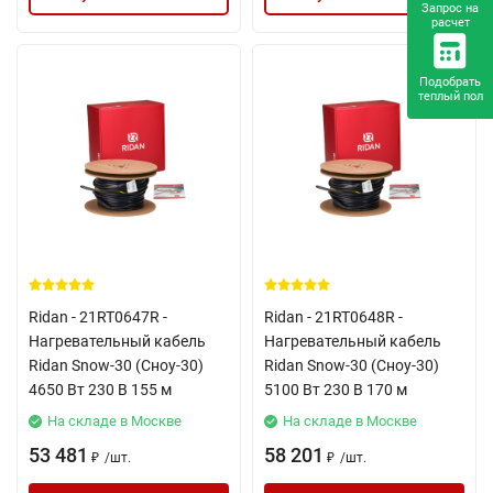
Запрос на
расчет
Подобрать
теплый пол
Ridan - 21RT0647R -
Ridan - 21RT0648R -
Нагревательный кабель
Нагревательный кабель
Ridan Snow-30 (Сноу-30)
Ridan Snow-30 (Сноу-30)
4650 Вт 230 В 155 м
5100 Вт 230 В 170 м
На складе в Москве
На складе в Москве
53 481
58 201
/
шт.
/
шт.
₽
₽