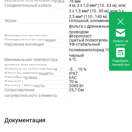
Минимальный диаметр изгиба
76 мм
Соединительный кабель
4 м, 3 х 1,0 мм² (10…63 м), или
3 х 1,5 мм² (70…95 м), или 3 х
2,5 мм² (110…140 м)
Экран
сплошной, алюминиевая
фольга с дренажным медным
проводом
Внутренняя изоляция
фторопласт
Промежуточная изоляция
сшитый полиэтилен XLPE
Запрос на
Наружная изоляция
УФ-стабильный
расчет
поливинилхлорид 105 ° PVC,
черный
Минимальная температура
5 °С
Подобрать
воздуха при монтаже
теплый пол
Допуски на сопротивление
-5 ... 10 %
Класс пылевлагозащиты
IPX7
Сертифицирован
EAC
Длина (L)
70 м
Частота / Мощность
2060 Вт
Сопротивление
25,7 Ом
нагревательного элемента
Документация