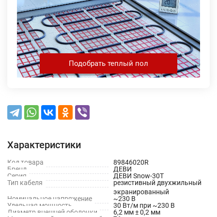
Подобрать теплый пол
Характеристики
Код товара
89846020R
Бренд
ДЕВИ
Серия
ДЕВИ Snow-30T
Тип кабеля
резистивный двухжильный
экранированный
Номинальное напряжение
~230 В
Удельная мощность
30 Вт/м при ~230 В
Диаметр внешней оболочки
6,2 мм ± 0,2 мм