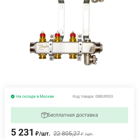
На складе в Москве
Код товара:
088U0953
Бесплатная доставка
5 231
22 805,27
/
шт.
₽
/
шт.
₽