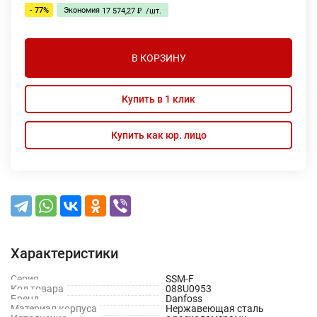
- 77%
Экономия
17 574,27
/
шт.
₽
В КОРЗИНУ
Купить в 1 клик
Купить как юр. лицо
Характеристики
Серия
SSM-F
Код товара
088U0953
Бренд
Danfoss
Материал корпуса
Нержавеющая сталь