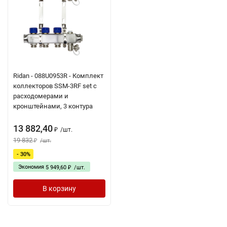
Ridan - 088U0953R - Комплект
коллекторов SSM-3RF set с
расходомерами и
кронштейнами, 3 контура
13 882,40
/
шт.
₽
19 832
/
шт.
₽
- 30%
Экономия
5 949,60
/
шт.
₽
В корзину