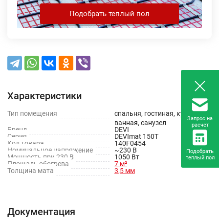
Подобрать теплый пол
Характеристики
Тип помещения
спальня, гостиная, кухня,
Запрос на
ванная, санузел
расчет
Бренд
DEVI
Серия
DEVImat 150T
Код товара
140F0454
Номинальное напряжение
~230 В
Подобрать
Мощность при 230 В
1050 Вт
теплый пол
Площадь обогрева
7 м²
Толщина мата
3,5 мм
Документация