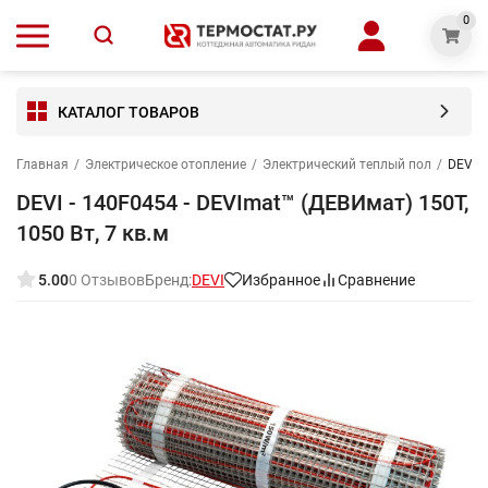
0
КАТАЛОГ ТОВАРОВ
Главная
/
Электрическое отопление
/
Электрический теплый пол
/
DEVI -
DEVI - 140F0454 - DEVImat™ (ДЕВИмат) 150T,
1050 Вт, 7 кв.м
5.00
0 Отзывов
Бренд:
DEVI
Избранное
Сравнение