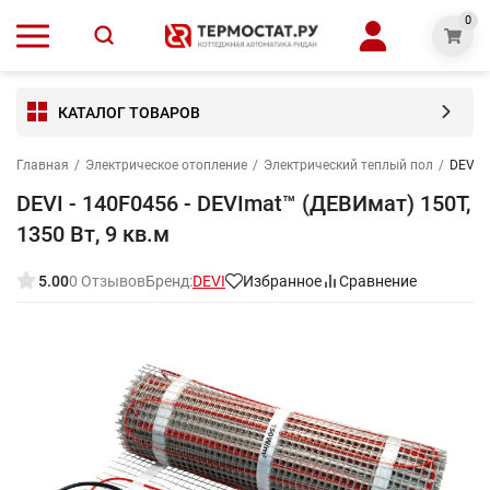
0
КАТАЛОГ ТОВАРОВ
Главная
/
Электрическое отопление
/
Электрический теплый пол
/
DEVI -
DEVI - 140F0456 - DEVImat™ (ДЕВИмат) 150T,
1350 Вт, 9 кв.м
5.00
0 Отзывов
Бренд:
DEVI
Избранное
Сравнение