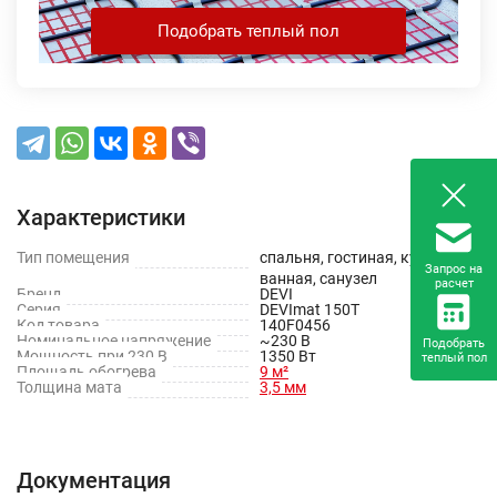
Подобрать теплый пол
Характеристики
Тип помещения
спальня, гостиная, кухня,
Запрос на
ванная, санузел
расчет
Бренд
DEVI
Серия
DEVImat 150T
Код товара
140F0456
Номинальное напряжение
~230 В
Подобрать
Мощность при 230 В
1350 Вт
теплый пол
Площадь обогрева
9 м²
Толщина мата
3,5 мм
Документация