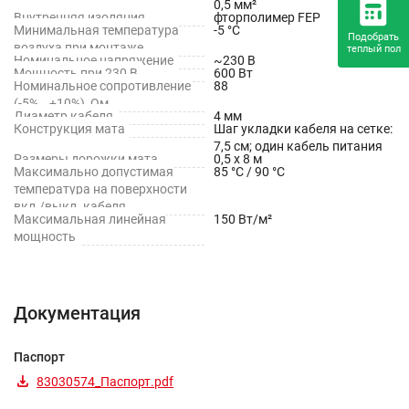
0,5 мм²
Внутренняя изоляция
фторполимер FEP
Минимальная температура
-5 °С
Подобрать
воздуха при монтаже
теплый пол
Номинальное напряжение
~230 В
Мощность при 230 В
600 Вт
Номинальное сопротивление
88
(-5%...+10%), Ом
Диаметр кабеля
4 мм
Конструкция мата
Шаг укладки кабеля на сетке:
7,5 см; один кабель питания
Размеры дорожки мата
0,5 х 8 м
Максимально допустимая
85 °С / 90 °С
температура на поверхности
вкл./выкл. кабеля
Максимальная линейная
150 Вт/м²
мощность
Документация
Паспорт
83030574_Паспорт.pdf