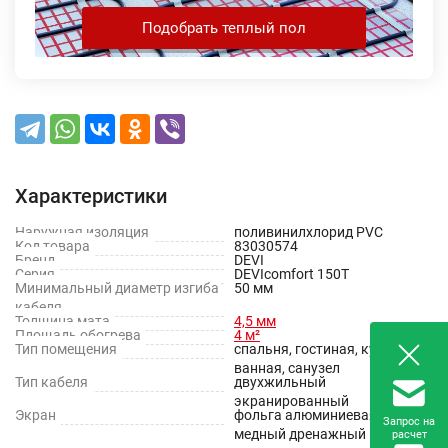
Подобрать теплый пол
Характеристики
Наружная изоляция
поливинилхлорид PVC
Код товара
83030574
Бренд
DEVI
Серия
DEVIcomfort 150T
Минимальный диаметр изгиба
50 мм
кабеля
Толщина мата
4,5 мм
Площадь обогрева
4 м²
Тип помещения
спальня, гостиная, кухня,
ванная, санузел
Тип кабеля
двухжильный
экранированный
Экран
фольга алюминиевая +
Запрос на
медный дренажный провод
расчет