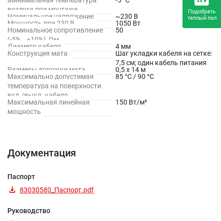
воздуха при монтаже
Подобрать
Номинальное напряжение
~230 В
теплый пол
Мощность при 230 В
1050 Вт
Номинальное сопротивление
50
(-5%...+10%), Ом
Диаметр кабеля
4 мм
Конструкция мата
Шаг укладки кабеля на сетке:
7,5 см; один кабель питания
Размеры дорожки мата
0,5 х 14 м
Максимально допустимая
85 °С / 90 °С
температура на поверхности
вкл./выкл. кабеля
Максимальная линейная
150 Вт/м²
мощность
Документация
Паспорт
83030580_Паспорт.pdf
Руководство