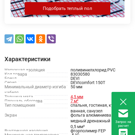
Подобрать теплый пол
Характеристики
Наружная изоляция
поливинилхлорид PVC
Код товара
83030580
Бренд
DEVI
Серия
DEVIcomfort 150T
Минимальный диаметр изгиба
50 мм
кабеля
Толщина мата
4,5 мм
Площадь обогрева
7 м²
Тип помещения
спальня, гостиная, кухня,
ванная, санузел
Экран
фольга алюминиевая +
медный дренажный провод
Запрос на
расчет
0,5 мм²
Внутренняя изоляция
фторполимер FEP
Минимальная температура
-5 °С