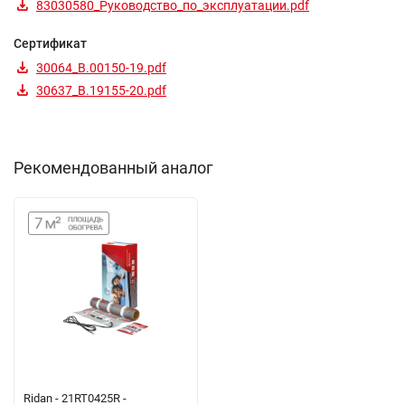
83030580_Руководство_по_эксплуатации.pdf
Сертификат
30064_B.00150-19.pdf
30637_B.19155-20.pdf
Рекомендованный аналог
Ridan - 21RT0425R -