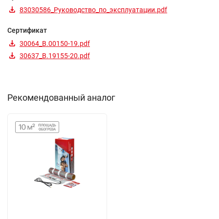
83030586_Руководство_по_эксплуатации.pdf
Сертификат
30064_B.00150-19.pdf
30637_B.19155-20.pdf
Рекомендованный аналог