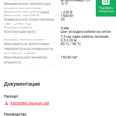
Минимальная температура
-5 °С
Подобрать
воздуха при монтаже
теплый пол
Номинальное напряжение
~230 В
Мощность при 230 В
1500 Вт
Номинальное сопротивление
35
(-5%...+10%), Ом
Диаметр кабеля
4 мм
Конструкция мата
Шаг укладки кабеля на сетке:
7,5 см; один кабель питания
Размеры дорожки мата
0,5 х 20 м
Максимально допустимая
85 °С / 90 °С
температура на поверхности
вкл./выкл. кабеля
Максимальная линейная
150 Вт/м²
мощность
Документация
Паспорт
83030586_Паспорт.pdf
Руководство