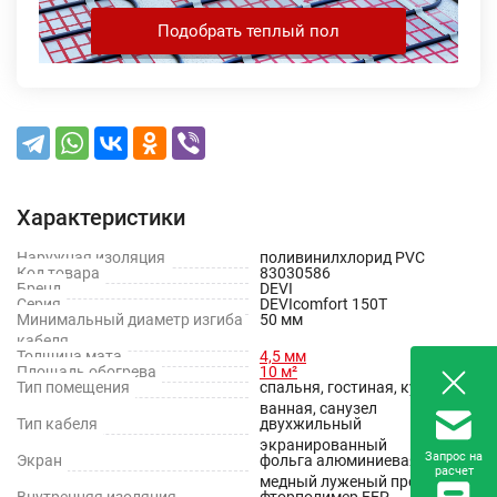
Подобрать теплый пол
Характеристики
Наружная изоляция
поливинилхлорид PVC
Код товара
83030586
Бренд
DEVI
Серия
DEVIcomfort 150T
Минимальный диаметр изгиба
50 мм
кабеля
Толщина мата
4,5 мм
Площадь обогрева
10 м²
Тип помещения
спальня, гостиная, кухня,
ванная, санузел
Тип кабеля
двухжильный
экранированный
Запрос на
Экран
фольга алюминиевая +
расчет
медный луженый проводник
Внутренняя изоляция
фторполимер FEP