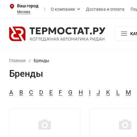
Ваш город
О компании
Доставка и оплата
По
Москва
КА
Главная
/
Бренды
Бренды
A
B
C
D
E
F
G
H
I
J
K
L
M