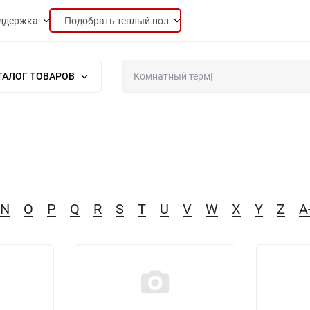
ддержка
Подобрать теплый пол
ТАЛОГ ТОВАРОВ
N
O
P
Q
R
S
T
U
V
W
X
Y
Z
А