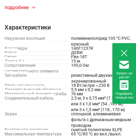
Защита от обледенения открытых площадок
подробнее
(подъездные пути, ступени, пандусы).
Обогрев грунта в теплицах для стимулирования роста
Характеристики
растений.
Наружная изоляция
поливинилхлорид 105 °С PVC,
красный
Промышленное и технологическое применение:
Код товара
140F1237R
Бренд
ДЕВИ
Серия
Flex-18T
Защита грунта от промерзания.
Длина (L)
15 м
Сопротивление
195,0 Ом
Обогрев металлических трубопроводов и резервуаров
нагревательного элемента
Запрос на
Тип кабеля
резистивный двухжильный
для предотвращения замерзания жидкости или
расчет
экранированный
поддержания необходимой технологической
Удельная мощность
18 Вт/м при ~230 В
Диаметр внешней оболочки
5,5 мм ± 0,2 мм
температуры.
Минимальный диаметр изгиба
76 мм
Подобрать
Соединительный кабель
2,5 м, 3 х 0,75 мм² (7.3…52 м),
теплый пол
или 3 х 1,0 мм² (54…105 м),
или 3 х 1,5 мм² (118…170 м)
Экран
сплошной, алюминиевая
фольга с дренажным медным
проводом
Внутренняя изоляция
сшитый полиэтилен XLPE
Максимальная температура
65 °С/85 °С во вкл./выкл.