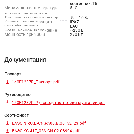
состоянии, T6
Минимальная температура
5 °С
воздуха при монтаже
Допуски на сопротивление
-5 ... 10 %
Класс пылевлагозащиты
IPX7
Сертифицирован
EAC
Номинальное напряжение
~230 В
Мощность при 230 В
270 Вт
Документация
Паспорт
140F1237R_Паспорт.pdf
Руководство
140F1237R_Руководство_по_эксплуатации.pdf
Сертификат
ЕАЭС N RU Д-CN.РА06.В.06152_23.pdf
ЕАЭС KG 417_053.CN.02.08994.pdf