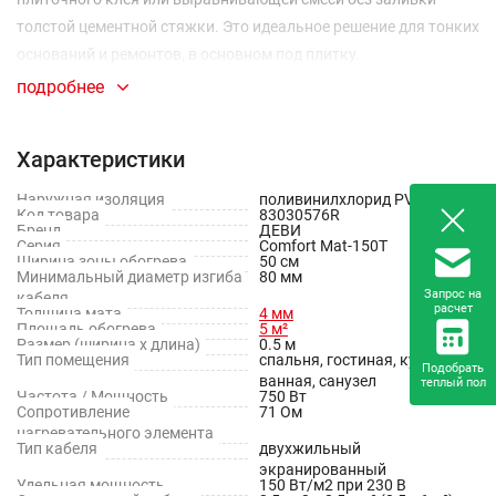
толстой цементной стяжки. Это идеальное решение для тонких
оснований и ремонтов, в основном под плитку.
подробнее
Характеристики
Наружная изоляция
поливинилхлорид PVC
Код товара
83030576R
Бренд
ДЕВИ
Серия
Comfort Mat-150T
Ширина зоны обогрева
50 см
Минимальный диаметр изгиба
80 мм
Запрос на
кабеля
расчет
Толщина мата
4 мм
Площадь обогрева
5 м²
Размер (ширина х длина)
0.5 м
Тип помещения
спальня, гостиная, кухня,
Подобрать
ванная, санузел
теплый пол
Частота / Мощность
750 Вт
Сопротивление
71 Ом
нагревательного элемента
Тип кабеля
двухжильный
экранированный
Удельная мощность
150 Вт/м2 при 230 В