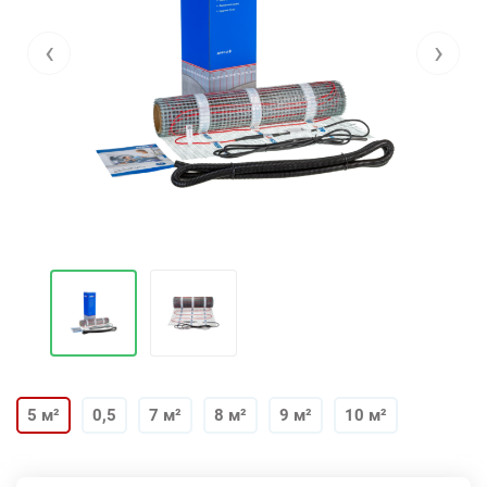
‹
›
5 м²
0,5
7 м²
8 м²
9 м²
10 м²