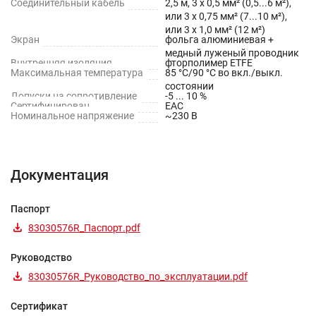
Соединительный кабель
2,5 м, 3 х 0,5 мм² (0,5...6 м²),
или 3 х 0,75 мм² (7...10 м²),
или 3 х 1,0 мм² (12 м²)
Экран
фольга алюминиевая +
медный луженый проводник
Внутренняя изоляция
фторполимер ETFE
Максимальная температура
85 °С/90 °С во вкл./выкл.
состоянии
Допуски на сопротивление
-5 ... 10 %
Сертифицирован
EAC
Номинальное напряжение
~230 В
Документация
Паспорт
83030576R_Паспорт.pdf
Руководство
83030576R_Руководство_по_эксплуатации.pdf
Сертификат