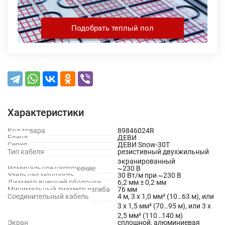
Подобрать теплый пол
Характеристики
Код товара
89846024R
Бренд
ДЕВИ
Серия
ДЕВИ Snow-30T
Тип кабеля
резистивный двухжильный
экранированный
Номинальное напряжение
~230 В
Удельная мощность
30 Вт/м при ~230 В
Диаметр внешней оболочки
6,2 мм ± 0,2 мм
Минимальный диаметр изгиба
76 мм
Соединительный кабель
4 м, 3 х 1,0 мм² (10…63 м), или
3 х 1,5 мм² (70…95 м), или 3 х
2,5 мм² (110…140 м)
Экран
сплошной, алюминиевая