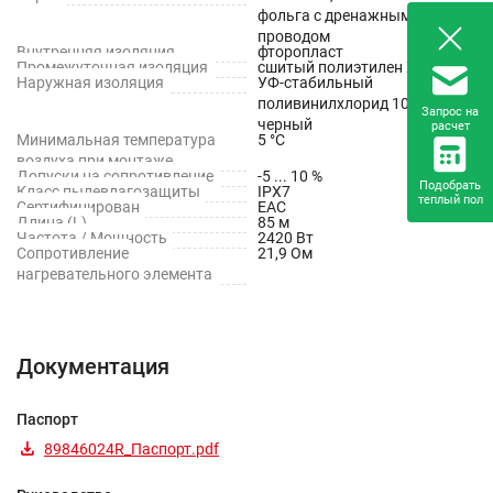
фольга с дренажным медным
проводом
Внутренняя изоляция
фторопласт
Промежуточная изоляция
сшитый полиэтилен XLPE
Наружная изоляция
УФ-стабильный
поливинилхлорид 105 ° PVC,
Запрос на
черный
расчет
Минимальная температура
5 °С
воздуха при монтаже
Допуски на сопротивление
-5 ... 10 %
Подобрать
Класс пылевлагозащиты
IPX7
теплый пол
Сертифицирован
EAC
Длина (L)
85 м
Частота / Мощность
2420 Вт
Сопротивление
21,9 Ом
нагревательного элемента
Документация
Паспорт
89846024R_Паспорт.pdf