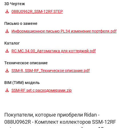
3D Чертеж
088U0962R_SSM-12RF.STEP
Письмо о замене
Информационное письмо PL34 изменение портфеля.pdf
Каталог
RC.MC.34.00_Автоматика для коттеджей.pdf
Техническое описание
SSM-R, SSM-RF_Техническое описание.pdf
BIM (ТИМ) модель
SSM-RF set с расходомерами.zip
Покупатели, которые приобрели Ridan -
088U0962R - Комплект коллекторов SSM-12RF