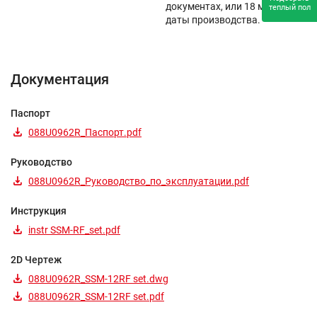
документах, или 18 месяцев с
теплый пол
даты производства.
Документация
Паспорт
088U0962R_Паспорт.pdf
Руководство
088U0962R_Руководство_по_эксплуатации.pdf
Инструкция
instr SSM-RF_set.pdf
2D Чертеж
088U0962R_SSM-12RF set.dwg
088U0962R_SSM-12RF set.pdf