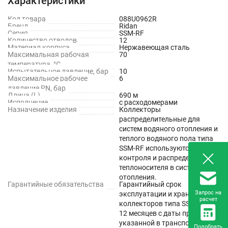
Характеристики
отопительного прибора без соединений, а укладка в бетон с
гофрированными каналами обеспечивает защиту и
Код товара
088U0962R
скрытность труб. Кроме того, такие схемы позволяют удобно
Бренд
Ridan
Серия
SSM-RF
организовать зональное управление отоплением.
Количество отводов
12
Материал корпуса
Нержавеющая сталь
Максимальная рабочая
70
температура, °C
Испытательное давление, бар
10
Максимальное рабочее
6
давление PN, бар
Длина (L)
690 м
Исполнение
с расходомерами
Назначение изделия
Коллекторы
распределительные для
систем водяного отопления и
теплого водяного пола типа
SSM-RF используются для
контроля и распределения
теплоносителя в системе
отопления.
Гарантийные обязательства
Гарантийный срок
Запрос на
эксплуатации и хранения
расчет
коллекторов типа SSM-RF –
12 месяцев с даты продажи,
указанной в транспортных
Подобрать