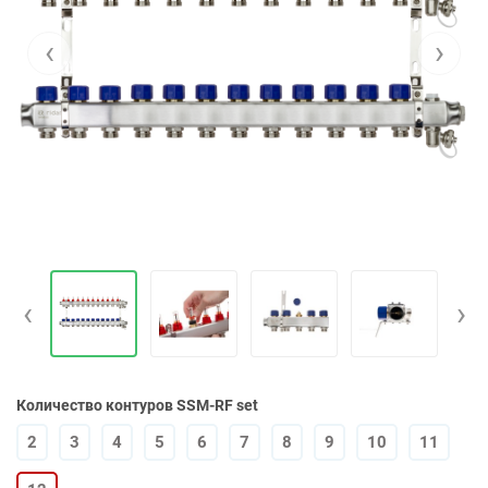
‹
›
‹
›
Количество контуров SSM-RF set
2
3
4
5
6
7
8
9
10
11