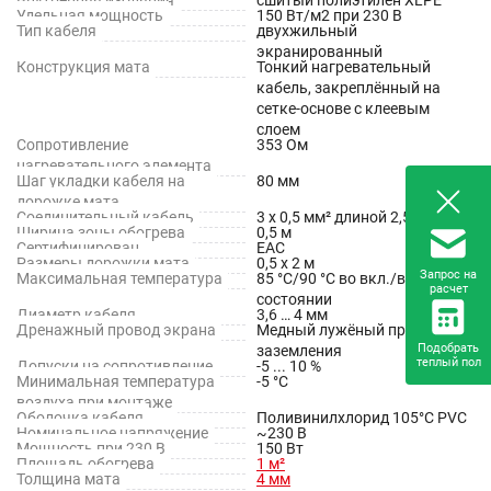
Удельная мощность
150 Вт/м2 при 230 В
Тип кабеля
двухжильный
экранированный
Конструкция мата
Тонкий нагревательный
кабель, закреплённый на
сетке-основе с клеевым
слоем
Сопротивление
353 Ом
нагревательного элемента
Шаг укладки кабеля на
80 мм
дорожке мата
Соединительный кабель
3 х 0,5 мм² длиной 2,5 м
Ширина зоны обогрева
0,5 м
Сертифицирован
EAC
Размеры дорожки мата
0,5 х 2 м
Запрос на
Максимальная температура
85 °С/90 °С во вкл./выкл.
расчет
состоянии
Диаметр кабеля
3,6 … 4 мм
Дренажный провод экрана
Медный лужёный провод
Подобрать
заземления
теплый пол
Допуски на сопротивление
-5 ... 10 %
Минимальная температура
-5 °С
воздуха при монтаже
Оболочка кабеля
Поливинилхлорид 105°С PVC
Номинальное напряжение
~230 В
Мощность при 230 В
150 Вт
Площадь обогрева
1 м²
Толщина мата
4 мм