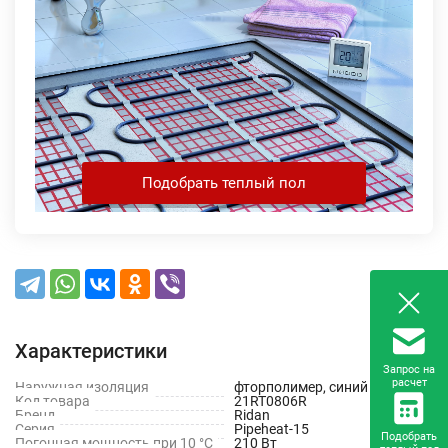
Подобрать теплый пол
Характеристики
Запрос на
расчет
Наружная изоляция
фторполимер, синий
Код товара
21RT0806R
Бренд
Ridan
Серия
Pipeheat-15
Подобрать
Погонная мощность при 10 °C
210 Вт