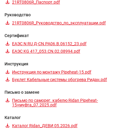
21RT0806R_Паспорт.pdf
Руководство
21RT0806R_Руководство_по_эксплуатации.pdf
Сертификат
ЕАЭС N RU Д-CN.РА06.В.06152_23.pdf
ЕАЭС KG 417_053.CN.02.08994.pdf
Инструкция
Инструкция по монтажу Pipeheat-15.pdf
Буклет Кабельные системы обогрева Ридан.pdf
Письмо о замене
Письмо по саморег. кабелю Ridan Pipeheat-
15+муфта_07.2025.pdf
Каталог
Каталог Ridan_ДЕВИ 05.2026.pdf