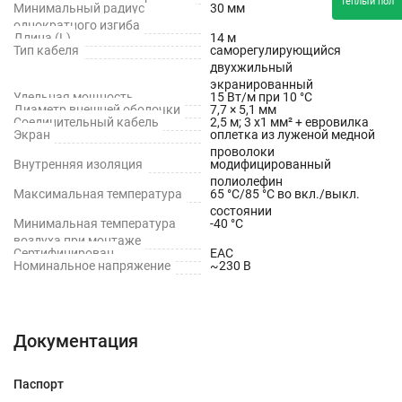
теплый пол
Минимальный радиус
30 мм
однократного изгиба
Длина (L)
14 м
Тип кабеля
саморегулирующийся
двухжильный
экранированный
Удельная мощность
15 Вт/м при 10 °С
Диаметр внешней оболочки
7,7 × 5,1 мм
Соединительный кабель
2,5 м; 3 x1 мм² + евровилка
Экран
оплетка из луженой медной
проволоки
Внутренняя изоляция
модифицированный
полиолефин
Максимальная температура
65 °С/85 °С во вкл./выкл.
состоянии
Минимальная температура
-40 °С
воздуха при монтаже
Сертифицирован
EAC
Номинальное напряжение
~230 В
Документация
Паспорт