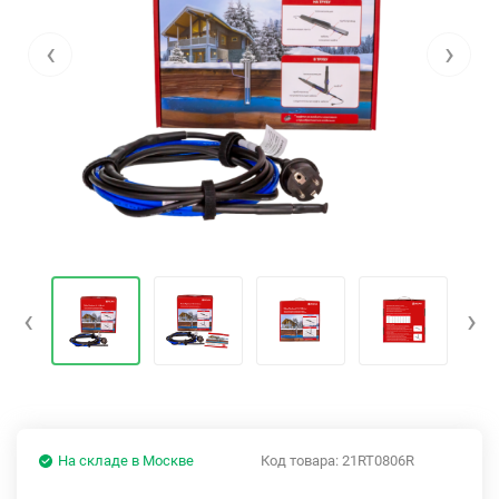
‹
›
‹
›
На складе в Москве
Код товара:
21RT0806R