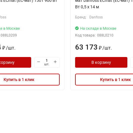
s ECmat (EC-мат) 150T 900 Вт
мат Danfoss ECmat (EC-мат) 
Вт 0,5 x 14 м
foss
Бренд:
Danfoss
е в Москве
На складе в Москве
088L0209
Код товара:
088L0210
4
63 173
/
шт.
/
шт.
₽
₽
корзину
В корзину
шт.
Купить в 1 клик
Купить в 1 клик