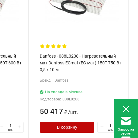
ательный
Danfoss - 088L0208 - Нагревательный
50T 600 Вт
мат Danfoss ECmat (EC-мат) 150T 750 Вт
0,5 x 10 м
Бренд:
Danfoss
На складе в Москве
Код товара:
088L0208
50 417
/
шт.
₽
В корзину
Запрос на
шт.
шт.
расчет