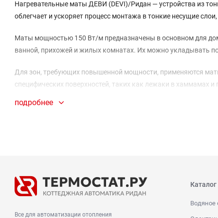
Нагревательные маты ДЕВИ (DEVI)/Ридан — устройства из тон
облегчает и ускоряет процесс монтажа в тонкие несущие сло
Маты мощностью 150 Вт/м предназначены в основном для дом
ванной, прихожей и жилых комнатах. Их можно укладывать по
Для зон, требующих повышенной мощности, применяются маты 
специфических поверхностей, таких как лежаки в хаммамах и
подробнее
Каталог
Водяное 
Все для автоматизации отопления