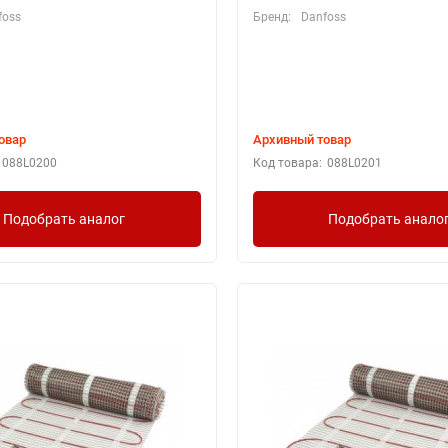
foss
Бренд:
Danfoss
овар
Архивный товар
088L0200
Код товара:
088L0201
Подобрать аналог
Подобрать анало