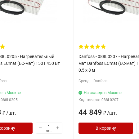
088L0205 - Нагревательный
Danfoss - 088L0207 - Нагрев
s ECmat (EC-мат) 150T 450 Вт
мат Danfoss ECmat (EC-мат) 1
0,5 x 8 м
foss
Бренд:
Danfoss
е в Москве
На складе в Москве
088L0205
Код товара:
088L0207
3
44 849
/
шт.
/
шт.
₽
₽
корзину
В корзину
шт.