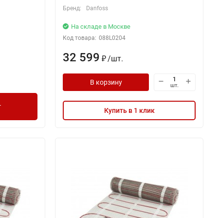
Бренд:
Danfoss
На складе в Москве
Код товара:
088L0204
32 599
/
шт.
₽
В корзину
шт.
г
Купить в 1 клик