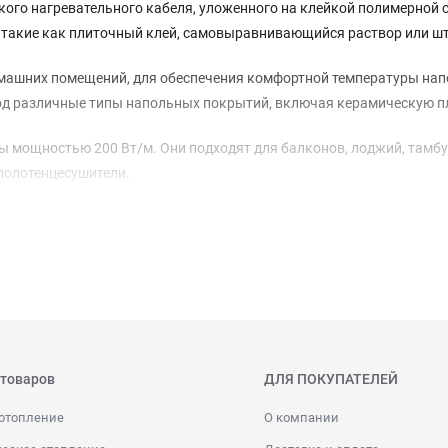
кого нагревательного кабеля, уложенного на клейкой полимерной 
и, такие как плиточный клей, самовыравнивающийся раствор или ш
ашних помещений, для обеспечения комфортной температуры напол
д различные типы напольных покрытий, включая керамическую пли
мощностью 200 Вт/м. Они подходят для балконов, лоджий, тамбур
 полотенцесушители.
 товаров
ДЛЯ ПОКУПАТЕЛЕЙ
отопление
О компании