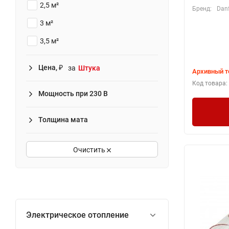
2,5 м²
Бренд:
Dan
3 м²
3,5 м²
4 м²
Цена, ₽
за
Штука
Архивный т
5 м²
Код товара:
Мощность при 230 В
6 м²
7 м²
Толщина мата
8 м²
9 м²
Очистить
10 м²
12 м²
Электрическое отопление