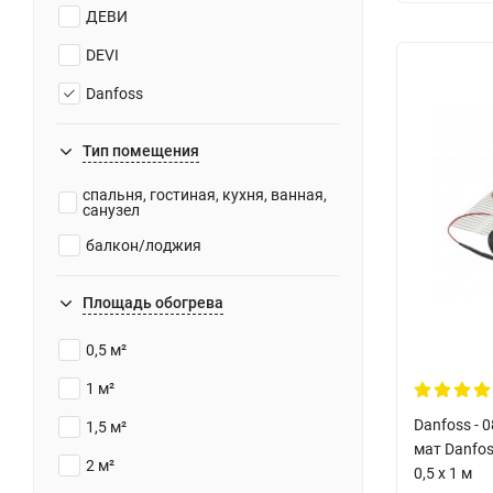
ДЕВИ
DEVI
Danfoss
Тип помещения
спальня, гостиная, кухня, ванная,
санузел
балкон/лоджия
Площадь обогрева
0,5 м²
1 м²
Danfoss - 
1,5 м²
мат Danfos
2 м²
0,5 x 1 м