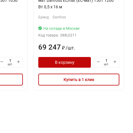
150T 1050
мат Danfoss ECmat (EC-мат) 150T 1200
Вт 0,5 x 16 м
Бренд:
Danfoss
На складе в Москве
Код товара:
088L0211
69 247
/
шт.
₽
В корзину
шт.
шт.
Купить в 1 клик