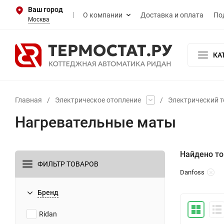
Ваш город
О компании
Доставка и оплата
По
Москва
КА
Главная
/
Электрическое отопление
/
Электрический т
Нагревательные маты
Найдено то
ФИЛЬТР ТОВАРОВ
Danfoss
Бренд
Ridan