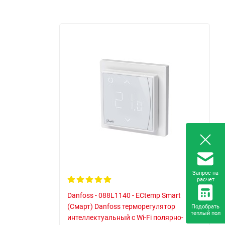
Запрос на
расчет
Danfoss - 088L1140 - ECtemp Smart
(Смарт) Danfoss терморегулятор
Подобрать
теплый пол
интеллектуальный с Wi-Fi полярно-