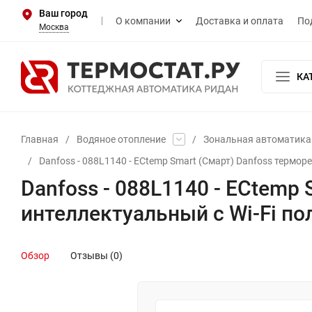
Ваш город
О компании
Доставка и оплата
По
Москва
КА
Главная
/
Водяное отопление
/
Зональная автоматика
/
Danfoss - 088L1140 - ECtemp Smart (Смарт) Danfoss термор
Danfoss - 088L1140 - ECtemp
интеллектуальный с Wi-Fi п
Обзор
Отзывы (0)