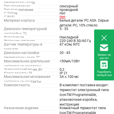
температуры пола
Тип управления
сенсорный
Тип подключения
проводной
С Zigbee
Нет
С Wi-Fi
Нет
Материал корпуса
Белые детали: PC ASA. Серые
детали: PC, 10% стекло
Диапазон температурной
5 - 35
настройки, ⁰С
Исполнение
Накладной
Источник питания
220-240 В 50/60 Гц
Датчик температуры в
47 кОм, NTC
комнате
Диапазон настройки
20 - 45
Запрос на
температуры пола, ⁰С
расчет
Максимальная длительная
<50мА/10Вт
нагрузка на контакты
Энергопотребление, Вт
0,2
Подобрать
Класс защиты IP
IP 21
теплый пол
Максимальная мгновенная
3А ≤ 100 мс
нагрузка на контакты
Комплектность
В комплект поставки входят:
термостат электронный типа
IconTM Programmable,
упаковочная коробка,
инструкция
Назначение изделия
Комнатный термостат типа
IconTM Programmable