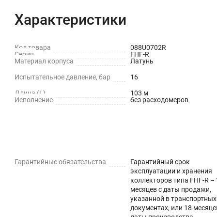
Основные преимущества:
Характеристики
применение труб малого диаметра;
Код товара
088U0702R
надёжная работа даже при отключении отдельного контур
Серия
FHF-R
Материал корпуса
Латунь
отсутствие соединений в трубопроводе между распредел
Испытательное давление, бар
16
возможность монтажа труб в бетонную стяжку;
Длина (L)
103 м
Исполнение
без расходомеров
удобная зональная автоматизация отопления.
Гарантийные обязательства
Гарантийный срок
эксплуатации и хранения
коллекторов типа FHF-R – 
месяцев с даты продажи,
указанной в транспортных
документах, или 18 месяце