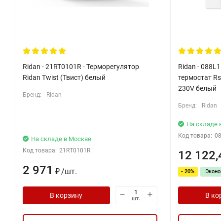
Ridan - 21RT0101R - Терморегулятор
Ridan - 088L
Ridan Twist (Твист) белый
термостат Rs
230V белый
Бренд:
Ridan
Бренд:
Ridan
На складе 
Код товара:
0
На складе в Москве
Код товара:
21RT0101R
12 122,
2 971
/
шт.
- 20%
Экон
₽
В корзину
В ко
шт.