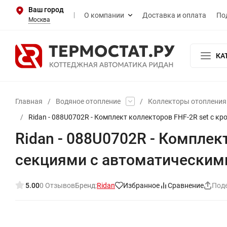
Ваш город
О компании
Доставка и оплата
По
Москва
КА
Главная
/
Водяное отопление
/
Коллекторы отопления 
/
Ridan - 088U0702R - Комплект коллекторов FHF-2R set с 
Ridan - 088U0702R - Комплек
секциями с автоматическими
5.00
0 Отзывов
Бренд:
Ridan
Избранное
Сравнение
Под