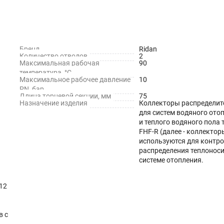
Бренд
Ridan
а или повреждении труб;
Количество отводов
2
Максимальная рабочая
90
ительным шкафом и отопительным прибором;
температура, °C
Максимальное рабочее давление
10
PN, бар
Длина торцевой секции, мм
75
Назначение изделия
Коллекторы распределит
для систем водяного ото
и теплого водяного пола 
FHF-R (далее - коллектор
используются для контро
распределения теплоноси
системе отопления.
12
в с