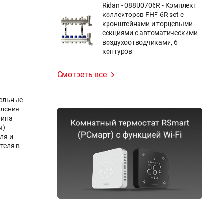
Ridan - 088U0706R - Комплект
коллекторов FHF-6R set с
кронштейнами и торцевыми
секциями с автоматическими
воздухоотводчиками, 6
контуров
Смотреть все
ельные
пления
типа
ы)
ля и
теля в