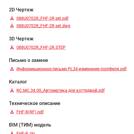
2D Чертеж
088U0702R_FHF-2R set.pdf
088U0702R_FHF-2R set.dwg
3D Чертеж
088U0702R_FHF-2R.STEP
Письмо о замене
Информационное письмо PL34 изменение портфеля.pdf
Каталог
RC.MC.34.00_Автоматика для коттеджей.pdf
Техническое описание
FHF-R(RF).pdf
BIM (ТИМ) модель
FHF-R.zip