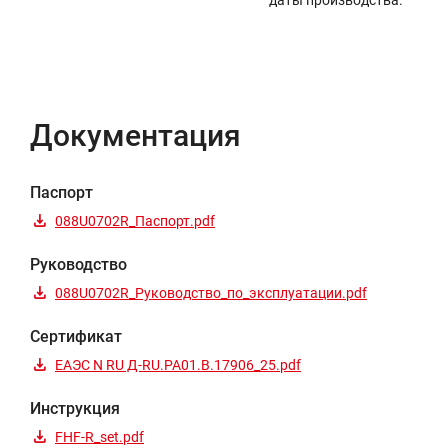
даты производства.
Документация
Паспорт
088U0702R_Паспорт.pdf
Руководство
088U0702R_Руководство_по_эксплуатации.pdf
Сертификат
ЕАЭС N RU Д-RU.РА01.В.17906_25.pdf
Инструкция
FHF-R_set.pdf