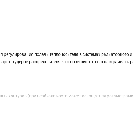
я регулирования подачи теплоносителя в системах радиаторного и
паре штуцеров распределителя, что позволяет точно настраивать р
ных контуров (при необходимости может оснащаться ротаметрами
ами.
игранник и клапан с колпачком.