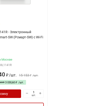
1141R - Электронный
mart-SW (Рсмарт-SW) с Wi-Fi
в Москве
88L1141R
40
/
шт.
15 153
₽
/
шт.
₽
омия
3 030,60
/
шт.
₽
рзину
шт.