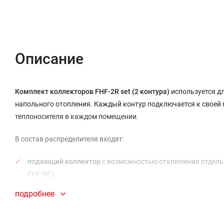
Описание
Комплект коллекторов FHF-2R set (2 контура)
используется дл
напольного отопления. Каждый контур подключается к своей 
теплоносителя в каждом помещении.
В состав распределителя входят:
подающий коллектор
с возможностью отключения отдель
FHF-RF);
обратный коллектор
со встроенными клапанными вставк
подробнее
Запорные функции выполняют расходомеры, клапаны под шест