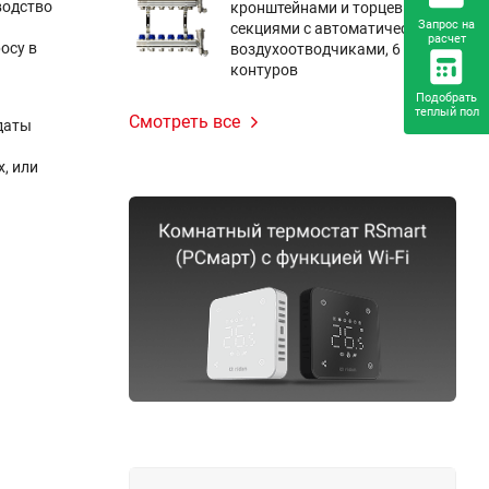
водство
кронштейнами и торцевыми
Запрос на
секциями с автоматическими
расчет
осу в
воздухоотводчиками, 6
контуров
Подобрать
теплый пол
Смотреть все
 даты
, или