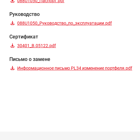
088U1050_Паспорт.pdf
Руководство
088U1050_Руководство_по_эксплуатации.pdf
Сертификат
30401_B.05122.pdf
Письмо о замене
Информационное письмо PL34 изменение портфеля.pdf