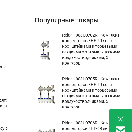
Популярные товары
Ridan - 088U0702R - Комплект
коллекторов FHF-2R set с
кронштейнами и торцевыми
секциями с автоматическими
воздухоотводчиками, 5
контуров
ерые
Ridan - 088U0705R - Комплект
коллекторов FHF-5R set с
кронштейнами и торцевыми
секциями с автоматическими
дят:
воздухоотводчиками, 5
типа
контуров
Ridan - 088U0706R - Комплект
су в
коллекторов FHF-6R set с