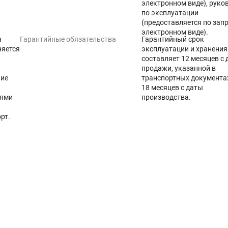
электронном виде), руко
по эксплуатации
(предоставляется по запр
электронном виде).
а
Гарантийные обязательства
Гарантийный срок
няется
эксплуатации и хранения
составляет 12 месяцев с
продажи, указанной в
ние
транспортных документах
18 месяцев с даты
тями
производства.
рт.