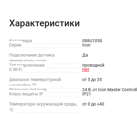
Характеристики
Код товара
088U1050
Серия
Icon
Подключение датчика
Да
температуры пола
Тип подключения
проводной
С Wi-Fi
Нет
Диапазон температурной
от 5 до 35
настройки, ⁰С
Источник питания
24 В, от Icon Master Controll
Класс защиты IP
IP21
Температура окружающей среды,
от 0 до +40
°С