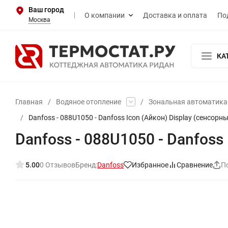
Ваш город
О компании
Доставка и оплата
По
Москва
КА
Главная
/
Водяное отопление
/
Зональная автоматика
/
Danfoss - 088U1050 - Danfoss Icon (Айкон) Display (сенсорны
Danfoss - 088U1050 - Danfoss 
5.00
0 Отзывов
Бренд:
Danfoss
Избранное
Сравнение
П