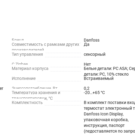
Бренд
Danfoss
Совместимость с рамками других
Да
производителей
Тип управления
сенсорный
С Zigbee
Нет
Материал корпуса
Белые детали: PC ASA; С
детали: PC, 10% стекло
Исполнение
Встраиваемый
er
Энергопотребление, Вт
0,2
Температура хранения и
-20…+65 °С
транспортировки, °С
Комплектность
В комплект поставки вхо
термостат электронный 
Danfoss Icon Display,
упаковочная коробка,
инструкция, паспорт
(педоставляется по запро