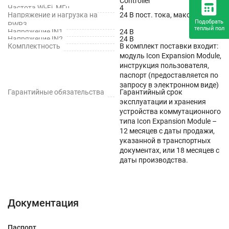
Controller
Частота Wi-Fi, МГц
4
Напряжение и нагрузка на
24 В пост. тока, макс. 1 Вт
Подобрать
PWR3
теплый пол
Напряжение IN1
24 В
Напряжение IN2
24 В
Комплектность
В комплект поставки входит:
модуль Icon Expansion Module,
инструкция пользователя,
паспорт (предоставляется по
запросу в электронном виде)
Гарантийные обязательства
Гарантийный срок
эксплуатации и хранения
устройства коммутационного
типа Icon Expansion Module –
12 месяцев с даты продажи,
указанной в транспортных
документах, или 18 месяцев с
даты производства.
Документация
Паспорт