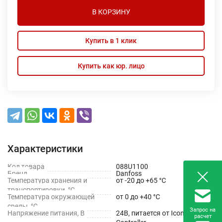
В КОРЗИНУ
Купить в 1 клик
Купить как юр. лицо
Характеристики
Код товара
088U1100
Бренд
Danfoss
Температура хранения и
от -20 до +65 °С
транспортировки, °С
Температура окружающей
от 0 до +40 °С
среды, °С
Запрос на
Напряжение питания, В
24B, питается от Icon Master
расчет