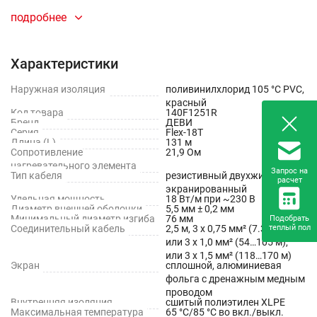
Защита от обледенения открытых площадок
подробнее
(подъездные пути, ступени, пандусы).
Обогрев грунта в теплицах для стимулирования роста
Характеристики
растений.
Наружная изоляция
поливинилхлорид 105 °С PVC,
красный
Промышленное и технологическое применение:
Код товара
140F1251R
Бренд
ДЕВИ
Серия
Flex-18T
Защита грунта от промерзания.
Длина (L)
131 м
Сопротивление
21,9 Ом
Обогрев металлических трубопроводов и резервуаров
нагревательного элемента
Запрос на
Тип кабеля
резистивный двухжильный
для предотвращения замерзания жидкости или
расчет
экранированный
поддержания необходимой технологической
Удельная мощность
18 Вт/м при ~230 В
Диаметр внешней оболочки
5,5 мм ± 0,2 мм
температуры.
Минимальный диаметр изгиба
76 мм
Подобрать
Соединительный кабель
2,5 м, 3 х 0,75 мм² (7.3…52 м),
теплый пол
или 3 х 1,0 мм² (54…105 м),
или 3 х 1,5 мм² (118…170 м)
Экран
сплошной, алюминиевая
фольга с дренажным медным
проводом
Внутренняя изоляция
сшитый полиэтилен XLPE
Максимальная температура
65 °С/85 °С во вкл./выкл.