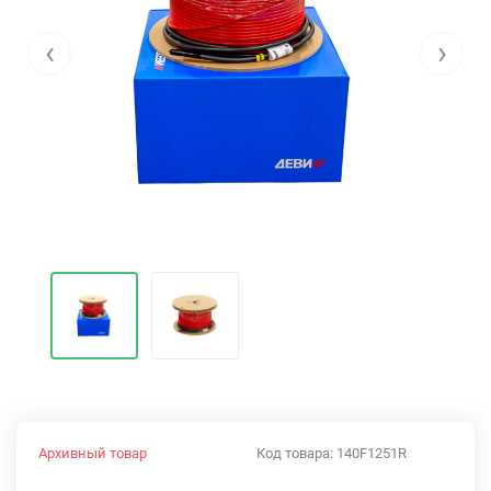
‹
›
Архивный товар
Код товара:
140F1251R