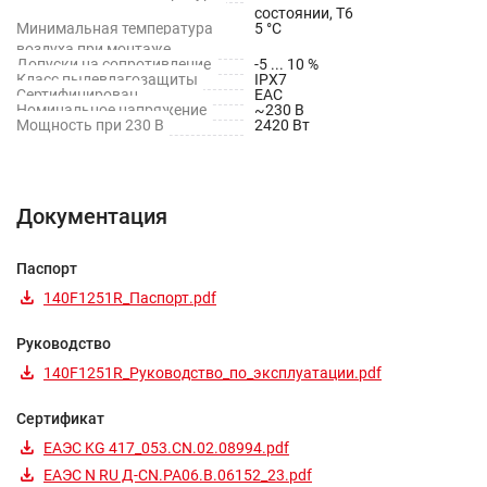
состоянии, T6
Минимальная температура
5 °С
воздуха при монтаже
Допуски на сопротивление
-5 ... 10 %
Класс пылевлагозащиты
IPX7
Сертифицирован
EAC
Номинальное напряжение
~230 В
Мощность при 230 В
2420 Вт
Документация
Паспорт
140F1251R_Паспорт.pdf
Руководство
140F1251R_Руководство_по_эксплуатации.pdf
Сертификат
ЕАЭС KG 417_053.CN.02.08994.pdf
ЕАЭС N RU Д-CN.РА06.В.06152_23.pdf