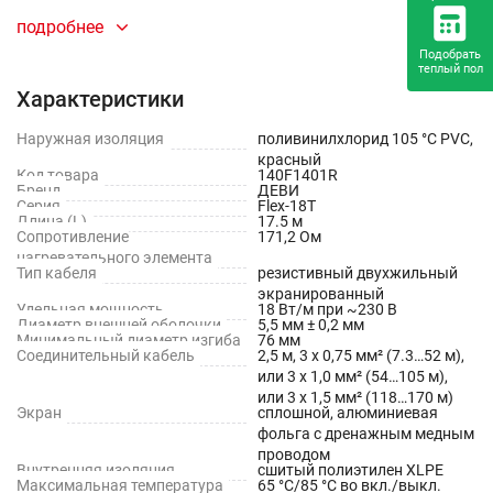
Защита от обледенения открытых площадок
подробнее
(подъездные пути, ступени, пандусы).
Подобрать
теплый пол
Обогрев грунта в теплицах для стимулирования роста
Характеристики
растений.
Наружная изоляция
поливинилхлорид 105 °С PVC,
красный
Промышленное и технологическое применение:
Код товара
140F1401R
Бренд
ДЕВИ
Серия
Flex-18T
Защита грунта от промерзания.
Длина (L)
17.5 м
Сопротивление
171,2 Ом
Обогрев металлических трубопроводов и резервуаров
нагревательного элемента
Тип кабеля
резистивный двухжильный
для предотвращения замерзания жидкости или
экранированный
поддержания необходимой технологической
Удельная мощность
18 Вт/м при ~230 В
Диаметр внешней оболочки
5,5 мм ± 0,2 мм
температуры.
Минимальный диаметр изгиба
76 мм
Соединительный кабель
2,5 м, 3 х 0,75 мм² (7.3…52 м),
или 3 х 1,0 мм² (54…105 м),
или 3 х 1,5 мм² (118…170 м)
Экран
сплошной, алюминиевая
фольга с дренажным медным
проводом
Внутренняя изоляция
сшитый полиэтилен XLPE
Максимальная температура
65 °С/85 °С во вкл./выкл.