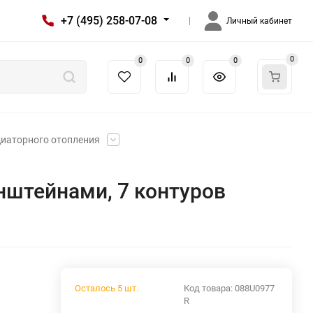
+7 (495) 258-07-08
Личный кабинет
0
0
0
0
диаторного отопления
онштейнами, 7 контуров
Осталось 5 шт.
Код товара:
088U0977
R