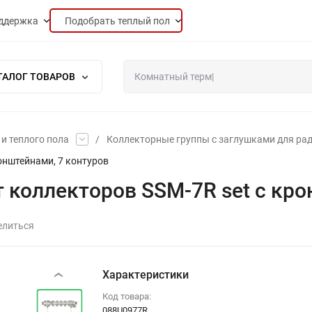
ддержка
Подобрать теплый пол
ТАЛОГ ТОВАРОВ
и теплого пола
/
Коллекторные группы с заглушками для ра
ронштейнами, 7 контуров
т коллекторов SSM-7R set с кр
елиться
Характеристики
‹
Код товара:
088U0977R