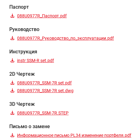
Паспорт
088U0977R_Паспорт.pdf
Руководство
088U0977R_Руководство_по_эксплуатации.pdf
Инструкция
instr SSM-R set.pdf
2D Чертеж
088U0977R_SSM-7R set.pdf
088U0977R_SSM-7R set.dwg
3D Чертеж
088U0977R_SSM-7R.STEP
Письмо о замене
Информационное письмо PL34 изменение портфеля.pdf