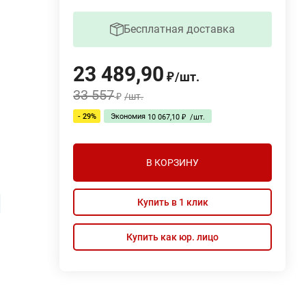
Бесплатная доставка
23 489,90
/
шт.
₽
33 557
/
шт.
₽
- 29%
Экономия
10 067,10
/
шт.
₽
В КОРЗИНУ
Купить в 1 клик
Купить как юр. лицо