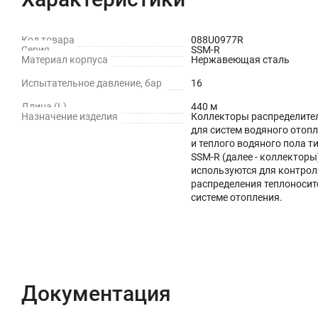
Код товара
088U0977R
Серия
SSM-R
Материал корпуса
Нержавеющая сталь
Испытательное давление, бар
16
Длина (L)
440 м
Назначение изделия
Коллекторы распределите
для систем водяного отоп
и теплого водяного пола т
SSM-R (далее - коллекторы
используются для контрол
распределения теплоносит
системе отопления.
Документация