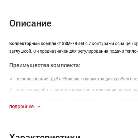
Описание
Коллекторный комплект SSM-7R set
с 7 контурами оснащён к
заглушкой. Он предназначен для регулирования подачи тепло
Преимущества комплекта:
использование труб небольшого диаметра для удобного м
надёжная работа системы даже при отключении одного ра
цельный трубопровод от распределительного шкафа до ото
подробнее
возможность укладки труб в бетон с применением гофрир
простое и эффективное зональное управление отоплением
Характеристики