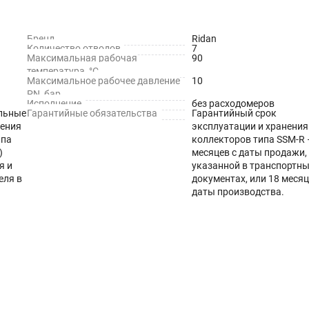
Бренд
Ridan
Количество отводов
7
Максимальная рабочая
90
температура, °C
Максимальное рабочее давление
10
PN, бар
Исполнение
без расходомеров
льные
Гарантийные обязательства
Гарантийный срок
ления
эксплуатации и хранения
ипа
коллекторов типа SSM-R 
)
месяцев с даты продажи,
я и
указанной в транспортн
еля в
документах, или 18 месяц
даты производства.