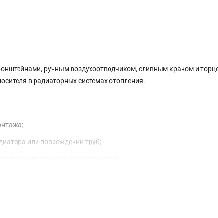
ронштейнами, ручным воздухоотводчиком, сливным краном и торц
носителя в радиаторных системах отопления.
онтажа;
диатора или повреждении труб;
пительного прибора без соединений;
ованных каналов;
.