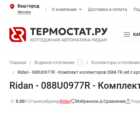
Ваш город
О компании
Доставка и оплата
По
Москва
КА
Главная
/
Водяное отопление
/
Коллекторы отопления 
/
Ridan - 088U0977R - Комплект коллекторов SSM-7R set с к
Ridan - 088U0977R - Комплек
5.00
0 Отзывов
Бренд:
Ridan
Избранное
Сравнение
Под