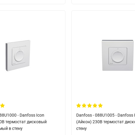
088U1000 - Danfoss Icon
Danfoss - 088U1005 - Danfoss 
30В термостат дисковый
(Айкон) 230В термостат диск
мый в стену
стену