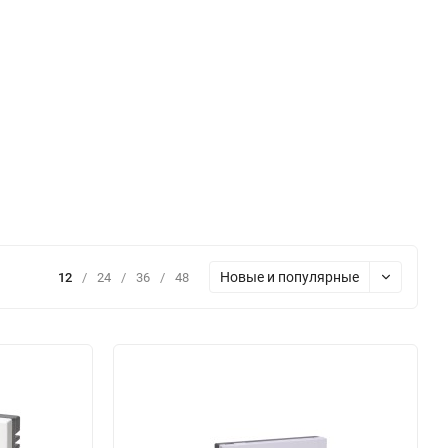
Новые и популярные
12
/
24
/
36
/
48