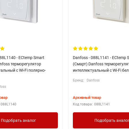
088L1140 - ECtemp Smart
Danfoss - 088L1141 - ECtemp 
nfoss терморегулятор
(Смарт) Danfoss терморегуля
альный с Wi-Fi полярно-
интеллектуальный с Wi-Fi бе
Бренд:
Danfoss
foss
овар
Архивный товар
088L1140
Код товара:
088L1141
Подобрать аналог
Подобрать анало