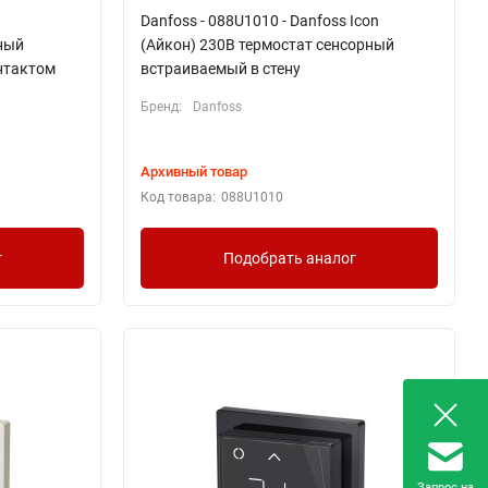
Danfoss - 088U1010 - Danfoss Icon
ный
(Айкон) 230В термостат сенсорный
онтактом
встраиваемый в стену
Бренд:
Danfoss
Архивный товар
Код товара:
088U1010
г
Подобрать аналог
Запрос на