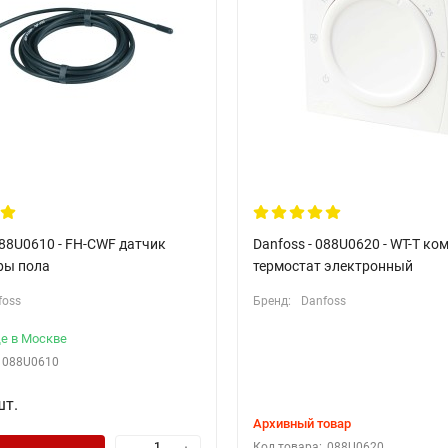
088U0610 - FH-CWF датчик
Danfoss - 088U0620 - WT-T к
ры пола
термостат электронный
foss
Бренд:
Danfoss
е в Москве
088U0610
шт.
Архивный товар
Код товара:
088U0620