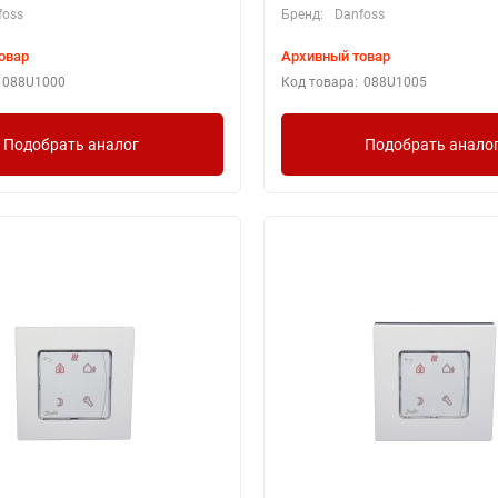
foss
Бренд:
Danfoss
овар
Архивный товар
088U1000
Код товара:
088U1005
Подобрать аналог
Подобрать анало