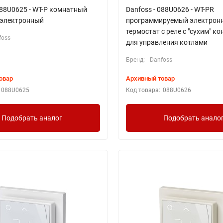
088U0625 - WT-P комнатный
Danfoss - 088U0626 - WT-PR
 электронный
программируемый электрон
термостат с реле с "сухим" к
foss
для управления котлами
Бренд:
Danfoss
овар
Архивный товар
088U0625
Код товара:
088U0626
Подобрать аналог
Подобрать анало