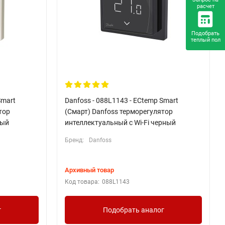
расчет
Подобрать
теплый пол
Smart
Danfoss - 088L1143 - ECtemp Smart
тор
(Смарт) Danfoss терморегулятор
лый
интеллектуальный с Wi-Fi черный
Бренд:
Danfoss
Архивный товар
Код товара:
088L1143
г
Подобрать аналог